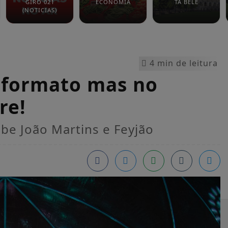
GIRO 021
ECONOMIA
TÁ BELÊ
(NOTICIAS)
4 min de leitura
 formato mas no
re!
be João Martins e Feyjão