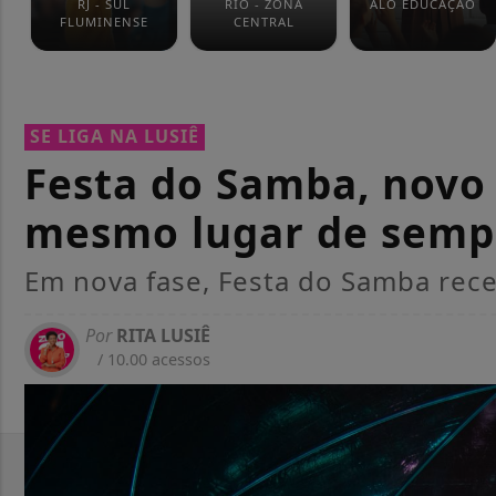
RJ - SUL
RIO - ZONA
ALÔ EDUCAÇÃO
FLUMINENSE
CENTRAL
SE LIGA NA LUSIÊ
Festa do Samba, novo
mesmo lugar de semp
Em nova fase, Festa do Samba rece
Por
RITA LUSIÊ
/ 10.00 acessos