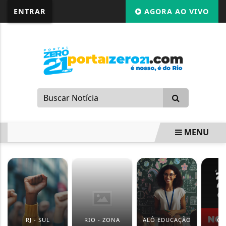
G-87LMNJR9S3
ENTRAR
AGORA AO VIVO
MENU
EM ALTA
RJ - SUL
RIO - ZONA
ALÔ EDUCAÇÃO
GI