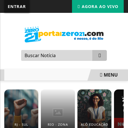
G-87LMNJR9S3
ENTRAR
AGORA AO VIVO
MENU
EM ALTA
RJ - SUL
RIO - ZONA
ALÔ EDUCAÇÃO
GI