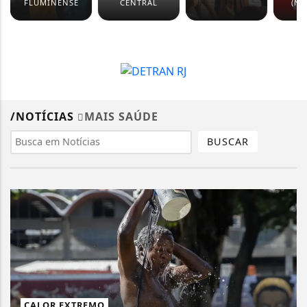
FLUMINENSE
CENTRAL
(NO
/NOTÍCIAS
MAIS SAÚDE
BUSCAR
CALOR EXTREMO