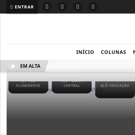
G-87LMNJR9S3
ENTRAR
INÍCIO
COLUNAS
EM ALTA
RJ - SUL
RIO - ZONA
FLUMINENSE
CENTRAL
ALÔ EDUCAÇÃO