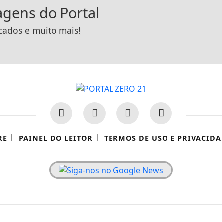
tagens do Portal
icados e muito mais!
|
|
RE
PAINEL DO LEITOR
TERMOS DE USO E PRIVACIDA
 experiência de navegação. Ao continuar o acesso, e
cidade.
©PORTALZERO21 - TODOS OS DIREITOS RESERVADOS
LICANDO AQUI