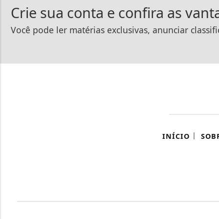
Crie sua conta e confira as van
Você pode ler matérias exclusivas, anunciar classif
|
INÍCIO
SOB
Termos de Uso e Privacidade
Esse site utiliza cookies para melhorar sua
concorda com nossos Termos de Uso e Priva
PARA MAIS INFORMAÇÕES,
ACESSE NOSSOS TERMOS C