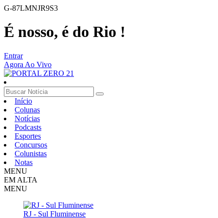
G-87LMNJR9S3
É nosso, é do Rio !
Entrar
Agora Ao Vivo
Início
Colunas
Notícias
Podcasts
Esportes
Concursos
Colunistas
Notas
MENU
EM ALTA
MENU
RJ - Sul Fluminense