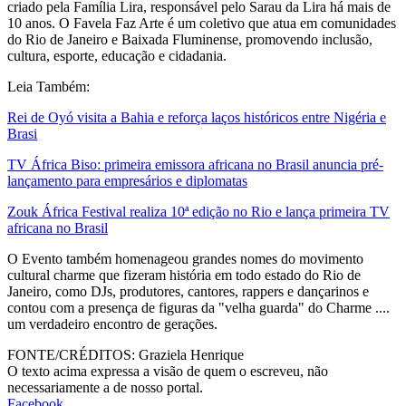
criado pela Família Lira, responsável pelo Sarau da Lira há mais de
10 anos. O Favela Faz Arte é um coletivo que atua em comunidades
do Rio de Janeiro e Baixada Fluminense, promovendo inclusão,
cultura, esporte, educação e cidadania.
Leia Também:
Rei de Oyó visita a Bahia e reforça laços históricos entre Nigéria e
Brasi
TV África Biso: primeira emissora africana no Brasil anuncia pré-
lançamento para empresários e diplomatas
Zouk África Festival realiza 10ª edição no Rio e lança primeira TV
africana no Brasil
O Evento também homenageou grandes nomes do movimento
cultural charme que fizeram história em todo estado do Rio de
Janeiro, como DJs, produtores, cantores, rappers e dançarinos e
contou com a presença de figuras da "velha guarda" do Charme ....
um verdadeiro encontro de gerações.
FONTE/CRÉDITOS:
Graziela Henrique
O texto acima expressa a visão de quem o escreveu, não
necessariamente a de nosso portal.
Facebook