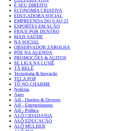
É SEU DIREITO
ECONOMIA CRIATIVA
EDUCADORA SOCIAL
EMPREENDA DO 0 AO 21
ESPORTES EM AÇÃO
FIQUE POR DENTRO
MAIS SAÚDE
NA SOCIAL
OBSERVADOR ZAROLHA
PÕE NA AGENDA
PROMOÇÕES & AGITOS
SE LIGA NA LUSIÊ
TÁ BELÊ
Tecnologia & Inovação
TELA POP
TÔ NO CHARME
Notícias
Agro
Alô - Direitos & Deveres
Alô - Entretenimento
Alô - Política
ALÔ CIDADANIA
ALÔ EDUCAÇÃO
ALÔ MULHER