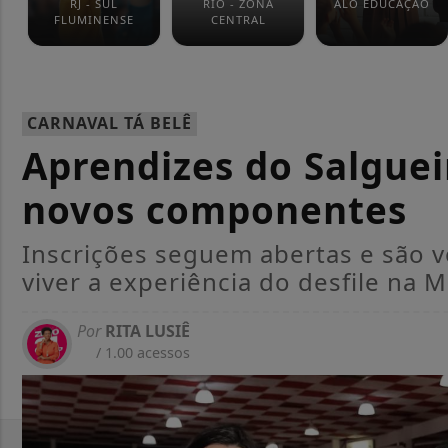
RJ - SUL
RIO - ZONA
ALÔ EDUCAÇÃO
FLUMINENSE
CENTRAL
CARNAVAL TÁ BELÊ
Aprendizes do Salguei
novos componentes
Inscrições seguem abertas e são v
viver a experiência do desfile na 
Por
RITA LUSIÊ
/ 1.00 acessos