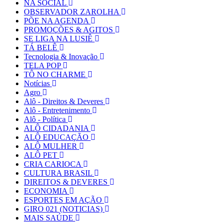
NA SOCIAL
OBSERVADOR ZAROLHA
PÕE NA AGENDA
PROMOÇÕES & AGITOS
SE LIGA NA LUSIÊ
TÁ BELÊ
Tecnologia & Inovação
TELA POP
TÔ NO CHARME
Notícias
Agro
Alô - Direitos & Deveres
Alô - Entretenimento
Alô - Política
ALÔ CIDADANIA
ALÔ EDUCAÇÃO
ALÔ MULHER
ALÔ PET
CRIA CARIOCA
CULTURA BRASIL
DIREITOS & DEVERES
ECONOMIA
ESPORTES EM AÇÃO
GIRO 021 (NOTICIAS)
MAIS SAÚDE