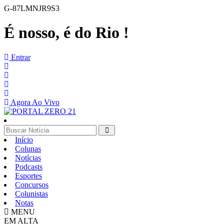
G-87LMNJR9S3
É nosso, é do Rio !
Entrar
Agora Ao Vivo
Início
Colunas
Notícias
Podcasts
Esportes
Concursos
Colunistas
Notas
MENU
EM ALTA