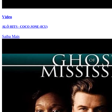
Vídeo
ALÔ HITS - COCO JONE (ICU)
Saiba Mais