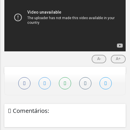
A-
A+
Comentários: