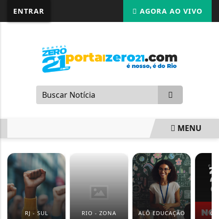
G-87LMNJR9S3
ENTRAR
AGORA AO VIVO
MENU
EM ALTA
RJ - SUL
RIO - ZONA
ALÔ EDUCAÇÃO
GI