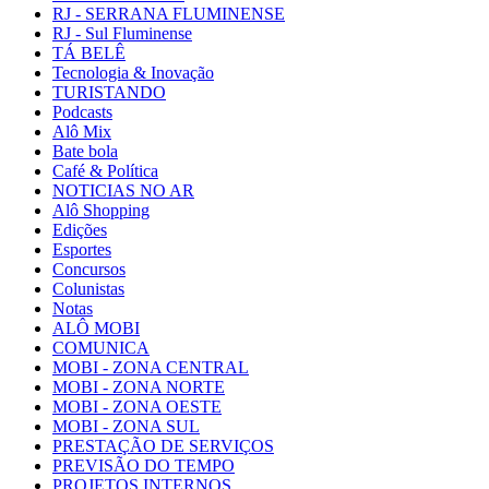
RJ - SERRANA FLUMINENSE
RJ - Sul Fluminense
TÁ BELÊ
Tecnologia & Inovação
TURISTANDO
Podcasts
Alô Mix
Bate bola
Café & Política
NOTICIAS NO AR
Alô Shopping
Edições
Esportes
Concursos
Colunistas
Notas
ALÔ MOBI
COMUNICA
MOBI - ZONA CENTRAL
MOBI - ZONA NORTE
MOBI - ZONA OESTE
MOBI - ZONA SUL
PRESTAÇÃO DE SERVIÇOS
PREVISÃO DO TEMPO
PROJETOS INTERNOS