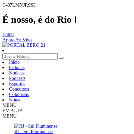
G-87LMNJR9S3
É nosso, é do Rio !
Entrar
Agora Ao Vivo
Início
Colunas
Notícias
Podcasts
Esportes
Concursos
Colunistas
Notas
MENU
EM ALTA
MENU
RJ - Sul Fluminense