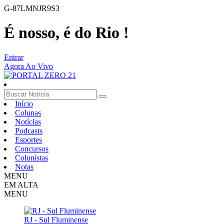
G-87LMNJR9S3
É nosso, é do Rio !
Entrar
Agora Ao Vivo
Início
Colunas
Notícias
Podcasts
Esportes
Concursos
Colunistas
Notas
MENU
EM ALTA
MENU
RJ - Sul Fluminense