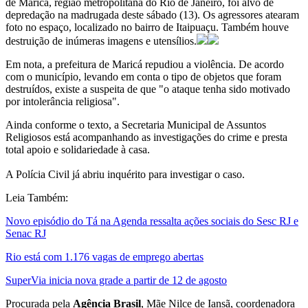
de Maricá, região metropolitana do Rio de Janeiro, foi alvo de
depredação na madrugada deste sábado (13). Os agressores atearam
foto no espaço, localizado no bairro de Itaipuaçu. Também houve
destruição de inúmeras imagens e utensílios.
Em nota, a prefeitura de Maricá repudiou a violência. De acordo
com o município, levando em conta o tipo de objetos que foram
destruídos, existe a suspeita de que "o ataque tenha sido motivado
por intolerância religiosa".
Ainda conforme o texto, a Secretaria Municipal de Assuntos
Religiosos está acompanhando as investigações do crime e presta
total apoio e solidariedade à casa.
A Polícia Civil já abriu inquérito para investigar o caso.
Leia Também:
Novo episódio do Tá na Agenda ressalta ações sociais do Sesc RJ e
Senac RJ
Rio está com 1.176 vagas de emprego abertas
SuperVia inicia nova grade a partir de 12 de agosto
Procurada pela
Agência Brasil
, Mãe Nilce de Iansã, coordenadora