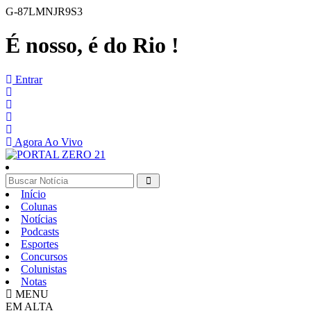
G-87LMNJR9S3
É nosso, é do Rio !
Entrar
Agora Ao Vivo
Início
Colunas
Notícias
Podcasts
Esportes
Concursos
Colunistas
Notas
MENU
EM ALTA