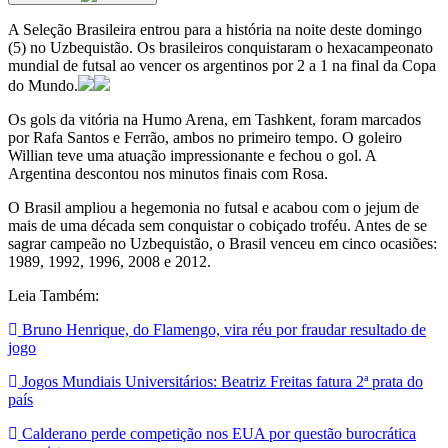
A Seleção Brasileira entrou para a história na noite deste domingo
(5) no Uzbequistão. Os brasileiros conquistaram o hexacampeonato
mundial de futsal ao vencer os argentinos por 2 a 1 na final da Copa
do Mundo.
Os gols da vitória na Humo Arena, em Tashkent, foram marcados
por Rafa Santos e Ferrão, ambos no primeiro tempo. O goleiro
Willian teve uma atuação impressionante e fechou o gol. A
Argentina descontou nos minutos finais com Rosa.
O Brasil ampliou a hegemonia no futsal e acabou com o jejum de
mais de uma década sem conquistar o cobiçado troféu. Antes de se
sagrar campeão no Uzbequistão, o Brasil venceu em cinco ocasiões:
1989, 1992, 1996, 2008 e 2012.
Leia Também:
Bruno Henrique, do Flamengo, vira réu por fraudar resultado de
jogo
Jogos Mundiais Universitários: Beatriz Freitas fatura 2ª prata do
país
Calderano perde competição nos EUA por questão burocrática