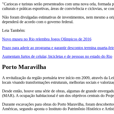
"Cariocas e turistas serão presenteados com uma nova orla, formada p
culturais e práticas esportivas, áreas de convivência e ciclovias, se c
Não foram divulgadas estimativas de investimentos, nem mesmo a orige
dependerá de acordo com o governo federal.
Leia Também:
Novo museu no Rio relembra Jogos Olímpicos de 2016
Prazo para aderir ao programa e garantir descontos termina quarta-feir
Aumentam furtos de celular, bicicletas e de pessoas no estado do Rio
Porto Maravilha
A revitalização da região portuária teve início em 2009, através da L
locais visando transformações estruturais, melhorias sociais e valoriz
Desde então, houve uma série de obras, algumas de grande envergad
(MAR). A ocupação habitacional é um dos objetivos centrais do Projeto
Durante escavações para obras do Porto Maravilha, foram descobertos 
Américas, segundo aponta o Instituto do Patrimônio Histórico e Artíst