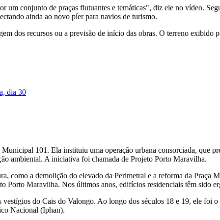
or um conjunto de praças flutuantes e temáticas", diz ele no vídeo. Se
onectando ainda ao novo píer para navios de turismo.
m dos recursos ou a previsão de início das obras. O terreno exibido p
a, dia 30
ei Municipal 101. Ela instituiu uma operação urbana consorciada, que pr
ação ambiental. A iniciativa foi chamada de Projeto Porto Maravilha.
ura, como a demolição do elevado da Perimetral e a reforma da Praç
 Porto Maravilha. Nos últimos anos, edifícios residenciais têm sido er
vestígios do Cais do Valongo. Ao longo dos séculos 18 e 19, ele foi o
ico Nacional (Iphan).