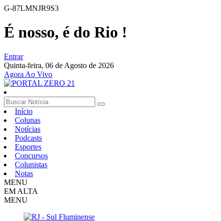
G-87LMNJR9S3
É nosso, é do Rio !
Entrar
Quinta-feira,
06 de Agosto de 2026
Agora Ao Vivo
Início
Colunas
Notícias
Podcasts
Esportes
Concursos
Colunistas
Notas
MENU
EM ALTA
MENU