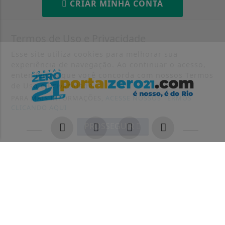
CRIAR MINHA CONTA
Termos de Uso e Privacidade
Esse site utiliza cookies para melhorar sua
experiência de navegação. Ao continuar o acesso,
entendemos que você concorda com nossos Termos
de Uso e Privacidade.
PARA MAIS INFORMAÇÕES,
ACESSE NOSSOS TERMOS
CLICANDO AQUI
PROSSEGUIR
INÍCIO
|
SOBRE
|
PAINEL DO LEITOR
|
TERMOS DE USO E PRIVACIDADE
|
CONTATO