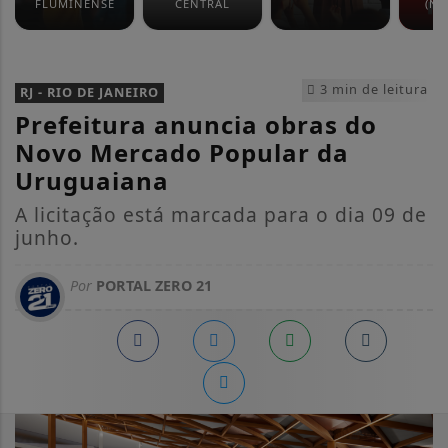
FLUMINENSE
CENTRAL
(NO
3 min de leitura
RJ - RIO DE JANEIRO
Prefeitura anuncia obras do
Novo Mercado Popular da
Uruguaiana
A licitação está marcada para o dia 09 de
junho.
Por
PORTAL ZERO 21