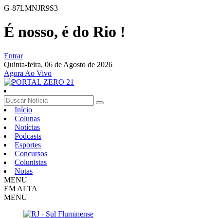
G-87LMNJR9S3
É nosso, é do Rio !
Entrar
Quinta-feira,
06 de Agosto de 2026
Agora Ao Vivo
Início
Colunas
Notícias
Podcasts
Esportes
Concursos
Colunistas
Notas
MENU
EM ALTA
MENU