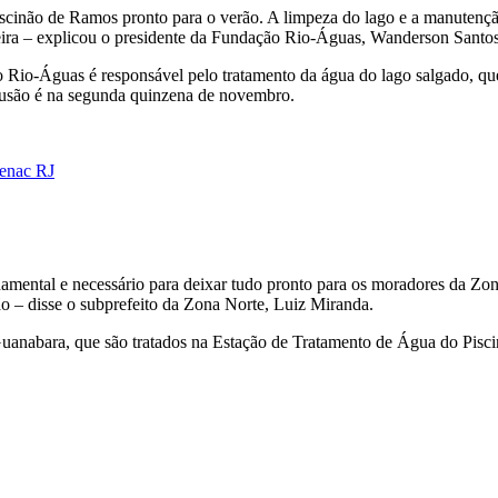
Piscinão de Ramos pronto para o verão. A limpeza do lago e a manutenç
eira – explicou o presidente da Fundação Rio-Águas, Wanderson Santos
io-Águas é responsável pelo tratamento da água do lago salgado, que
lusão é na segunda quinzena de novembro.
Senac RJ
ental e necessário para deixar tudo pronto para os moradores da Zona 
ão – disse o subprefeito da Zona Norte, Luiz Miranda.
 Guanabara, que são tratados na Estação de Tratamento de Água do Pisci