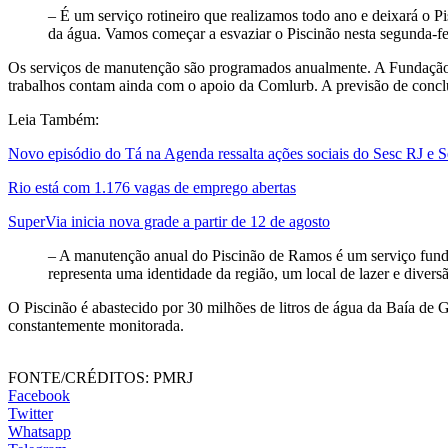
– É um serviço rotineiro que realizamos todo ano e deixará o 
da água. Vamos começar a esvaziar o Piscinão nesta segunda-f
Os serviços de manutenção são programados anualmente. A Fundação R
trabalhos contam ainda com o apoio da Comlurb. A previsão de conc
Leia Também:
Novo episódio do Tá na Agenda ressalta ações sociais do Sesc RJ e 
Rio está com 1.176 vagas de emprego abertas
SuperVia inicia nova grade a partir de 12 de agosto
– A manutenção anual do Piscinão de Ramos é um serviço fundam
representa uma identidade da região, um local de lazer e divers
O Piscinão é abastecido por 30 milhões de litros de água da Baía de
constantemente monitorada.
FONTE/CRÉDITOS:
PMRJ
Facebook
Twitter
Whatsapp