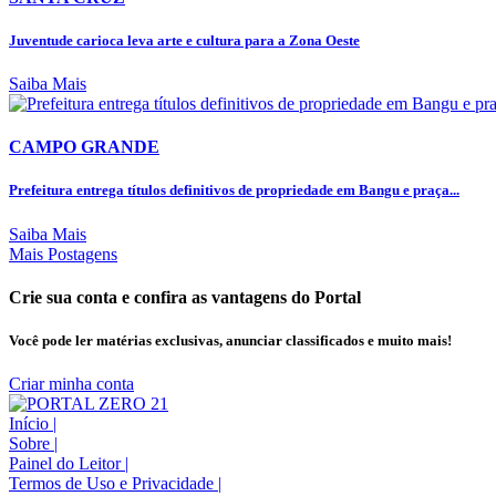
Juventude carioca leva arte e cultura para a Zona Oeste
Saiba Mais
CAMPO GRANDE
Prefeitura entrega títulos definitivos de propriedade em Bangu e praça...
Saiba Mais
Mais Postagens
Crie sua conta e confira as vantagens do Portal
Você pode ler matérias exclusivas, anunciar classificados e muito mais!
Criar minha conta
Início
|
Sobre
|
Painel do Leitor
|
Termos de Uso e Privacidade
|