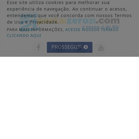
Esse site utiliza cookies para melhorar sua
experiência de navegação. Ao continuar o acesso,
entendemos que você concorda com nossos Termos
de Uso e Privacidade.
PARA MAIS INFORMAÇÕES,
ACESSE NOSSOS TERMOS
CLICANDO AQUI
PROSSEGUIR
INÍCIO
|
SOBRE
|
PAINEL DO LEITOR
|
TERMOS DE USO E PRIVACIDADE
|
CONTATO
©PORTALZERO21 - TODOS OS DIREITOS RESERVADOS