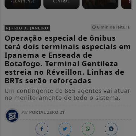
FLUMINENSE
CENTRAL
(NO
8 min de leitura
RJ - RIO DE JANEIRO
Operação especial de ônibus
terá dois terminais especiais em
Ipanema e Enseada de
Botafogo. Terminal Gentileza
estreia no Réveillon. Linhas de
BRTs serão reforçadas
Um contingente de 865 agentes vai atuar
no monitoramento de todo o sistema.
Por
PORTAL ZERO 21