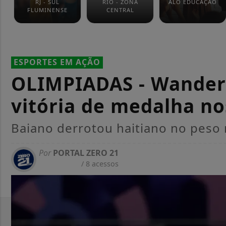
RJ - SUL
RIO - ZONA
ALÔ EDUCAÇÃO
FLUMINENSE
CENTRAL
ESPORTES EM AÇÃO
OLIMPIADAS - Wanderl
vitória de medalha nos
Baiano derrotou haitiano no peso
Por
PORTAL ZERO 21
/ 8 acessos