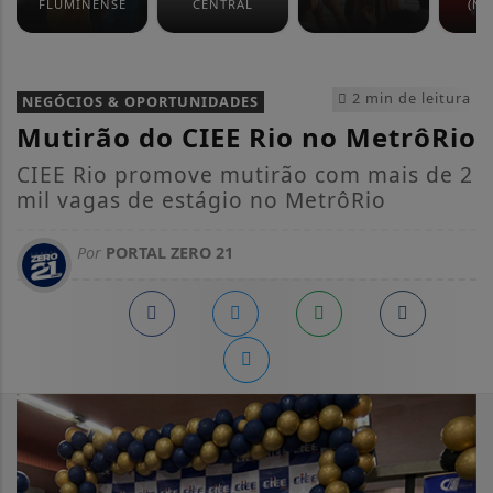
FLUMINENSE
CENTRAL
(NO
2 min de leitura
NEGÓCIOS & OPORTUNIDADES
Mutirão do CIEE Rio no MetrôRio
CIEE Rio promove mutirão com mais de 2
mil vagas de estágio no MetrôRio
Por
PORTAL ZERO 21