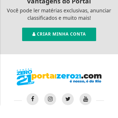
vantagens do Portal
Você pode ler matérias exclusivas, anunciar
classificados e muito mais!
CRIAR MINHA CONTA
Termos de Uso e Privacidade
Esse site utiliza cookies para melhorar sua
experiência de navegação. Ao continuar o acesso,
entendemos que você concorda com nossos Termos
de Uso e Privacidade.
PARA MAIS INFORMAÇÕES,
ACESSE NOSSOS TERMOS
CLICANDO AQUI
PROSSEGUIR
INÍCIO
|
SOBRE
|
PAINEL DO LEITOR
|