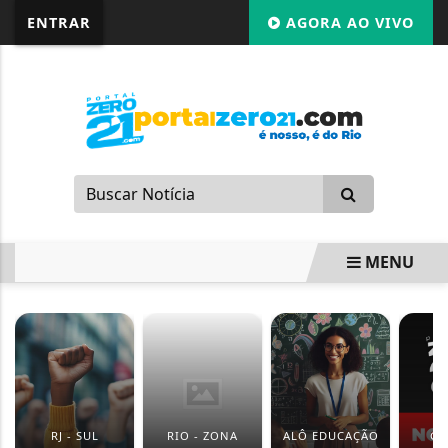
G-87LMNJR9S3
ENTRAR
AGORA AO VIVO
MENU
EM ALTA
RJ - SUL
RIO - ZONA
ALÔ EDUCAÇÃO
GI