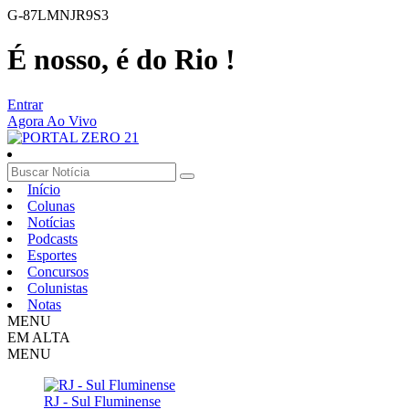
G-87LMNJR9S3
É nosso, é do Rio !
Entrar
Agora Ao Vivo
Início
Colunas
Notícias
Podcasts
Esportes
Concursos
Colunistas
Notas
MENU
EM ALTA
MENU
RJ - Sul Fluminense