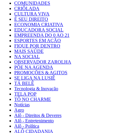
COMUNIDADES
CRIÔLADA
CULTURA VIVA
É SEU DIREITO
ECONOMIA CRIATIVA
EDUCADORA SOCIAL
EMPREENDA DO 0 AO 21
ESPORTES EM AÇÃO
FIQUE POR DENTRO
MAIS SAÚDE
NA SOCIAL
OBSERVADOR ZAROLHA
PÕE NA AGENDA
PROMOÇÕES & AGITOS
SE LIGA NA LUSIÊ
TÁ BELÊ
Tecnologia & Inovação
TELA POP
TÔ NO CHARME
Notícias
Agro
Alô - Direitos & Deveres
Alô - Entretenimento
Alô - Política
ALÔ CIDADANIA