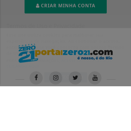
CRIAR MINHA CONTA
Termos de Uso e Privacidade
Esse site utiliza cookies para melhorar sua
experiência de navegação. Ao continuar o acesso,
entendemos que você concorda com nossos Termos
de Uso e Privacidade.
PARA MAIS INFORMAÇÕES,
ACESSE NOSSOS TERMOS
CLICANDO AQUI
PROSSEGUIR
INÍCIO
|
SOBRE
|
PAINEL DO LEITOR
|
TERMOS DE USO E PRIVACIDADE
|
CONTATO