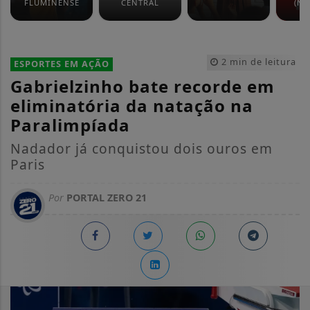
FLUMINENSE
CENTRAL
(NO
2 min de leitura
ESPORTES EM AÇÃO
Gabrielzinho bate recorde em
eliminatória da natação na
Paralimpíada
Nadador já conquistou dois ouros em
Paris
Por
PORTAL ZERO 21