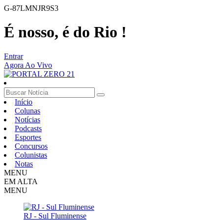
G-87LMNJR9S3
É nosso, é do Rio !
Entrar
Agora Ao Vivo
Início
Colunas
Notícias
Podcasts
Esportes
Concursos
Colunistas
Notas
MENU
EM ALTA
MENU
RJ - Sul Fluminense