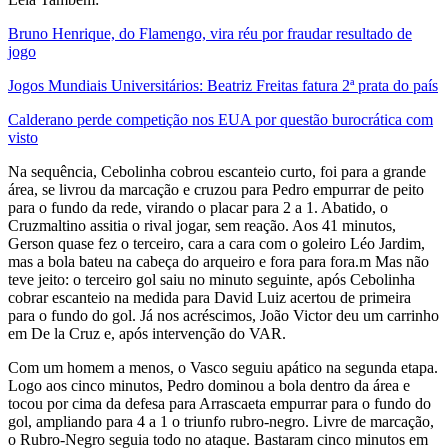
Bruno Henrique, do Flamengo, vira réu por fraudar resultado de
jogo
Jogos Mundiais Universitários: Beatriz Freitas fatura 2ª prata do país
Calderano perde competição nos EUA por questão burocrática com
visto
Na sequência, Cebolinha cobrou escanteio curto, foi para a grande
área, se livrou da marcação e cruzou para Pedro empurrar de peito
para o fundo da rede, virando o placar para 2 a 1. Abatido, o
Cruzmaltino assitia o rival jogar, sem reação. Aos 41 minutos,
Gerson quase fez o terceiro, cara a cara com o goleiro Léo Jardim,
mas a bola bateu na cabeça do arqueiro e fora para fora.m Mas não
teve jeito: o terceiro gol saiu no minuto seguinte, após Cebolinha
cobrar escanteio na medida para David Luiz acertou de primeira
para o fundo do gol. Já nos acréscimos, João Victor deu um carrinho
em De la Cruz e, após intervenção do VAR.
Com um homem a menos, o Vasco seguiu apático na segunda etapa.
Logo aos cinco minutos, Pedro dominou a bola dentro da área e
tocou por cima da defesa para Arrascaeta empurrar para o fundo do
gol, ampliando para 4 a 1 o triunfo rubro-negro. Livre de marcação,
o Rubro-Negro seguia todo no ataque. Bastaram cinco minutos em