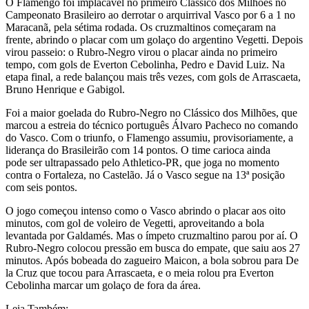
O Flamengo foi implácavel no primeiro Clássico dos Milhões no
Campeonato Brasileiro ao derrotar o arquirrival Vasco por 6 a 1 no
Maracanã, pela sétima rodada. Os cruzmaltinos começaram na
frente, abrindo o placar com um golaço do argentino Vegetti. Depois
virou passeio: o Rubro-Negro virou o placar ainda no primeiro
tempo, com gols de Everton Cebolinha, Pedro e David Luiz. Na
etapa final, a rede balançou mais três vezes, com gols de Arrascaeta,
Bruno Henrique e Gabigol.
Foi a maior goelada do Rubro-Negro no Clássico dos Milhões, que
marcou a estreia do técnico português Álvaro Pacheco no comando
do Vasco. Com o triunfo, o Flamengo assumiu, provisoriamente, a
liderança do Brasileirão com 14 pontos. O time carioca ainda
pode ser ultrapassado pelo Athletico-PR, que joga no momento
contra o Fortaleza, no Castelão. Já o Vasco segue na 13ª posição
com seis pontos.
O jogo começou intenso como o Vasco abrindo o placar aos oito
minutos, com gol de voleiro de Vegetti, aproveitando a bola
levantada por Galdamés. Mas o ímpeto cruzmaltino parou por aí. O
Rubro-Negro colocou pressão em busca do empate, que saiu aos 27
minutos. Após bobeada do zagueiro Maicon, a bola sobrou para De
la Cruz que tocou para Arrascaeta, e o meia rolou pra Everton
Cebolinha marcar um golaço de fora da área.
Leia Também: