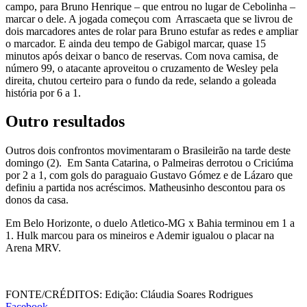
campo, para Bruno Henrique – que entrou no lugar de Cebolinha –
marcar o dele. A jogada começou com Arrascaeta que se livrou de
dois marcadores antes de rolar para Bruno estufar as redes e ampliar
o marcador. E ainda deu tempo de Gabigol marcar, quase 15
minutos após deixar o banco de reservas. Com nova camisa, de
número 99, o atacante aproveitou o cruzamento de Wesley pela
direita, chutou certeiro para o fundo da rede, selando a goleada
história por 6 a 1.
Outro resultados
Outros dois confrontos movimentaram o Brasileirão na tarde deste
domingo (2). Em Santa Catarina, o Palmeiras derrotou o Criciúma
por 2 a 1, com gols do paraguaio Gustavo Gómez e de Lázaro que
definiu a partida nos acréscimos. Matheusinho descontou para os
donos da casa.
Em Belo Horizonte, o duelo Atletico-MG x Bahia terminou em 1 a
1. Hulk marcou para os mineiros e Ademir igualou o placar na
Arena MRV.
FONTE/CRÉDITOS:
Edição: Cláudia Soares Rodrigues
Facebook