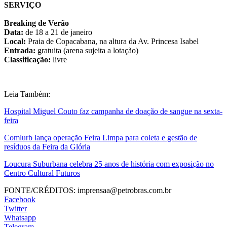
SERVIÇO
Breaking de Verão
Data:
de 18 a 21 de janeiro
Local:
Praia de Copacabana, na altura da Av. Princesa Isabel
Entrada:
gratuita (arena sujeita a lotação)
Classificação:
livre
Leia Também:
Hospital Miguel Couto faz campanha de doação de sangue na sexta-
feira
Comlurb lança operação Feira Limpa para coleta e gestão de
resíduos da Feira da Glória
Loucura Suburbana celebra 25 anos de história com exposição no
Centro Cultural Futuros
FONTE/CRÉDITOS:
imprensaa@petrobras.com.br
Facebook
Twitter
Whatsapp
Telegram