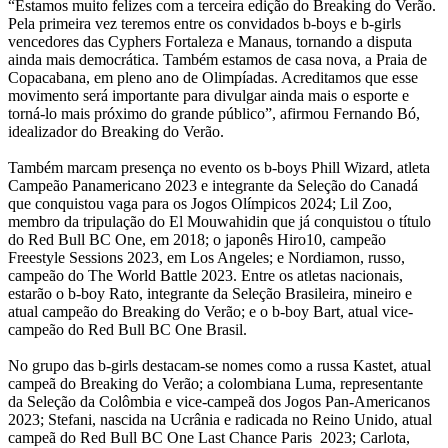
“Estamos muito felizes com a terceira edição do Breaking do Verão.
Pela primeira vez teremos entre os convidados b-boys e b-girls
vencedores das Cyphers Fortaleza e Manaus, tornando a disputa
ainda mais democrática. Também estamos de casa nova, a Praia de
Copacabana, em pleno ano de Olimpíadas. Acreditamos que esse
movimento será importante para divulgar ainda mais o esporte e
torná-lo mais próximo do grande público”, afirmou Fernando Bó,
idealizador do Breaking do Verão.
Também marcam presença no evento os b-boys Phill Wizard, atleta
Campeão Panamericano 2023 e integrante da Seleção do Canadá
que conquistou vaga para os Jogos Olímpicos 2024; Lil Zoo,
membro da tripulação do El Mouwahidin que já conquistou o título
do Red Bull BC One, em 2018; o japonês Hiro10, campeão
Freestyle Sessions 2023, em Los Angeles; e Nordiamon, russo,
campeão do The World Battle 2023. Entre os atletas nacionais,
estarão o b-boy Rato, integrante da Seleção Brasileira, mineiro e
atual campeão do Breaking do Verão; e o b-boy Bart, atual vice-
campeão do Red Bull BC One Brasil.
No grupo das b-girls destacam-se nomes como a russa Kastet, atual
campeã do Breaking do Verão; a colombiana Luma, representante
da Seleção da Colômbia e vice-campeã dos Jogos Pan-Americanos
2023; Stefani, nascida na Ucrânia e radicada no Reino Unido, atual
campeã do Red Bull BC One Last Chance Paris 2023; Carlota,