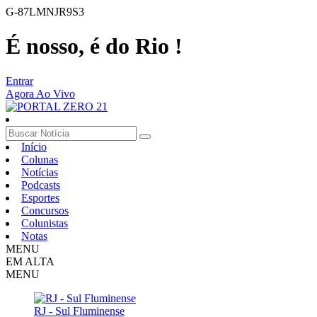
G-87LMNJR9S3
É nosso, é do Rio !
Entrar
Agora Ao Vivo
Início
Colunas
Notícias
Podcasts
Esportes
Concursos
Colunistas
Notas
MENU
EM ALTA
MENU
RJ - Sul Fluminense