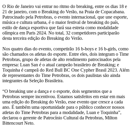
O Rio de Janeiro vai entrar no ritmo do breaking, entre os dias 18 e
21 de janeiro, com o Breaking do Verão, na Praia de Copacabana.
Patrocinado pela Petrobras, o evento internacional, que une esporte,
música e cultura urbana, é o maior festival de breaking do país,
estilo de dança esportiva que fará sua estreia como modalidade
olímpica em Paris 2024. No total, 32 competidores participarão
desta terceira edição do Breaking do Verão.
Nos quatro dias do evento, competirão 16 b-boys e 16 b-girls, como
são chamados os atletas do esporte. Entre eles, dois integram o Time
Petrobras, grupo de atletas de alto rendimento patrocinados pela
empresa: Luan San é o atual campeão brasileiro de Breaking; e
Toquinha é campeã do Red Bull BC One Cypher Brasil 2023. Além
de representantes do Time Petrobras, os dois paulistas são ainda
integrantes da Seleção Brasileira.
“O breaking une a dança e o esporte, dois segmentos que a
Petrobras sempre incentivou. Estamos satisfeitos em estar em mais
uma edição do Breaking do Verão, esse evento que cresce a cada
ano. É também uma oportunidade para o público conhecer nossos
atletas do Time Petrobras para a modalidade, Luan e Toquinha”,
declarou o gerente de Patrocínio Cultural da Petrobras, Milton
Bittencourt Neto.