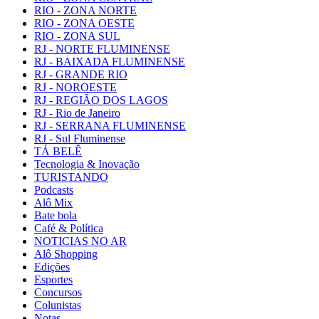
RIO - ZONA NORTE
RIO - ZONA OESTE
RIO - ZONA SUL
RJ - NORTE FLUMINENSE
RJ - BAIXADA FLUMINENSE
RJ - GRANDE RIO
RJ - NOROESTE
RJ - REGIÃO DOS LAGOS
RJ - Rio de Janeiro
RJ - SERRANA FLUMINENSE
RJ - Sul Fluminense
TÁ BELÊ
Tecnologia & Inovação
TURISTANDO
Podcasts
Alô Mix
Bate bola
Café & Política
NOTICIAS NO AR
Alô Shopping
Edições
Esportes
Concursos
Colunistas
Notas