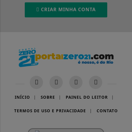
CRIAR MINHA CONTA
Termos de Uso e Privacidade
INÍCIO
|
SOBRE
|
PAINEL DO LEITOR
|
Esse site utiliza cookies para melhorar sua
TERMOS DE USO E PRIVACIDADE
|
CONTATO
experiência de navegação. Ao continuar o acesso,
entendemos que você concorda com nossos Termos
de Uso e Privacidade.