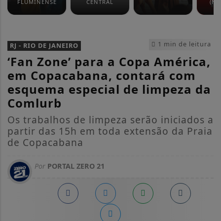
FLUMINENSE
CENTRAL
(NO
1 min de leitura
RJ - RIO DE JANEIRO
‘Fan Zone’ para a Copa América,
em Copacabana, contará com
esquema especial de limpeza da
Comlurb
Os trabalhos de limpeza serão iniciados a
partir das 15h em toda extensão da Praia
de Copacabana
Por
PORTAL ZERO 21