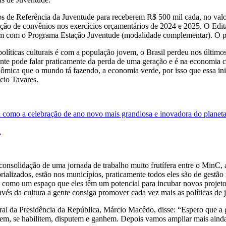
os de Referência da Juventude para receberem R$ 500 mil cada, no valo
ização de convênios nos exercícios orçamentários de 2024 e 2025. O Ed
em com o Programa Estação Juventude (modalidade complementar). O per
líticas culturais é com a população jovem, o Brasil perdeu nos últimos
nte pode falar praticamente da perda de uma geração e é na economia cr
mica que o mundo tá fazendo, a economia verde, por isso que essa inic
cio Tavares.
a como a celebração de ano novo mais grandiosa e inovadora do planet
l
nsolidação de uma jornada de trabalho muito frutífera entre o MinC, a 
rializados, estão nos municípios, praticamente todos eles são de gestão 
como um espaço que eles têm um potencial para incubar novos projetos, 
ravés da cultura a gente consiga promover cada vez mais as políticas de
Geral da Presidência da República, Márcio Macêdo, disse: “Espero que 
zem, se habilitem, disputem e ganhem. Depois vamos ampliar mais aind