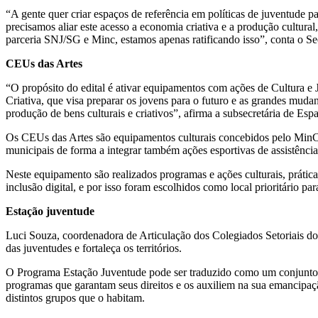
“A gente quer criar espaços de referência em políticas de juventude pa
precisamos aliar este acesso a economia criativa e a produção cultura
parceria SNJ/SG e Minc, estamos apenas ratificando isso”, conta o S
CEUs das Artes
“O propósito do edital é ativar equipamentos com ações de Cultura 
Criativa, que visa preparar os jovens para o futuro e as grandes mudan
produção de bens culturais e criativos”, afirma a subsecretária de E
Os CEUs das Artes são equipamentos culturais concebidos pelo MinC
municipais de forma a integrar também ações esportivas de assistência 
Neste equipamento são realizados programas e ações culturais, práticas
inclusão digital, e por isso foram escolhidos como local prioritário pa
Estação juventude
Luci Souza, coordenadora de Articulação dos Colegiados Setoriais do M
das juventudes e fortaleça os territórios.
O Programa Estação Juventude pode ser traduzido como um conjunto de
programas que garantam seus direitos e os auxiliem na sua emancipação
distintos grupos que o habitam.