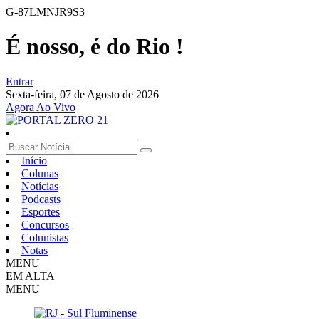
G-87LMNJR9S3
É nosso, é do Rio !
Entrar
Sexta-feira,
07 de Agosto de 2026
Agora Ao Vivo
Início
Colunas
Notícias
Podcasts
Esportes
Concursos
Colunistas
Notas
MENU
EM ALTA
MENU