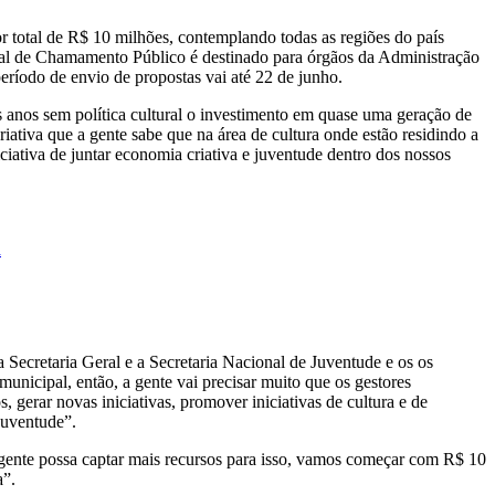
r total de R$ 10 milhões, contemplando todas as regiões do país
ital de Chamamento Público é destinado para órgãos da Administração
íodo de envio de propostas vai até 22 de junho.
 anos sem política cultural o investimento em quase uma geração de
iativa que a gente sabe que na área de cultura onde estão residindo a
iativa de juntar economia criativa e juventude dentro dos nossos
a
Secretaria Geral e a Secretaria Nacional de Juventude e os os
municipal, então, a gente vai precisar muito que os gestores
gerar novas iniciativas, promover iniciativas de cultura e de
 juventude”.
a gente possa captar mais recursos para isso, vamos começar com R$ 10
a”.