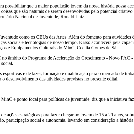
ra possibilitar que a maior população jovem da nossa história possa ace
l, coisas que são naturais de serem desenvolvidas pelo potencial criati
ecretário Nacional de Juventude, Ronald Luiz.
e Juventude como os CEUs das Artes. Além do fomento para atividades
ças sociais e tecnologias de nosso tempo. E isso acontecerá pela capacit
spaços e Equipamentos Culturais do MinC, Cecília Gomes de Sá.
 no âmbito do Programa de Aceleração do Crescimento - Novo PAC - D
social.
 esportivas e de lazer, formação e qualificação para o mercado de trabal
ra o desenvolvimento das atividades previstas no presente edital.
inC e ponto focal para políticas de juventude, diz que a iniciativa faz 
 ações estratégicas para fazer chegar ao jovem de 15 a 29 anos, sobre
, participação social e autonomia, levando em consideração a história, 