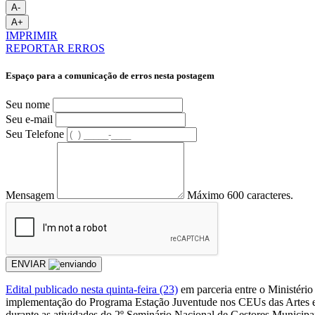
A-
A+
IMPRIMIR
REPORTAR ERROS
Espaço para a comunicação de erros nesta postagem
Seu nome
Seu e-mail
Seu Telefone
Mensagem
Máximo 600 caracteres.
ENVIAR
Edital publicado nesta quinta-feira (23)
em parceria entre o Ministério
implementação do Programa Estação Juventude nos CEUs das Artes e C
durante as atividades do 2º Seminário Nacional de Gestores Municipa