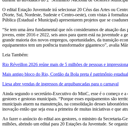
O edital Estação Juventude irá selecionar 20 Céus das Artes ou Centr
(Norte, Sul, Nordeste, Sudeste e Centro-oeste), com vistas à formal
Pública (Estadual e Municipal) apresentarem projetos que se coadun
“Se tem uma área fundamental que nós consideramos de atuação das po
jovens, entre 2016 e 2022, seis anos para quem está na juventude a ge
grande maioria dos novos empregos, oportunidades, da transição econô
equipamentos tem um potência transformador gigantesco”, avalia Már
Leia Também:
Rio Réveillon 2026 reúne mais de 5 milhões de pessoas e impression
Mais antigo bloco do Rio, Cordão da Bola preta é patrimônio estadua
Liesa abre vendas de ingressos de arquibancadas para o carnaval
Ainda segundo o secretário-Executivo do MinC, esse é o começo e a co
gestores e gestoras municipais. “Porque esses equipamentos são territo
municipais atuem na manutenção, na consolidação desses laboratórios 
inovação então que seja essa a primeira de muitas iniciativas e que at
Ao fazer o anúncio do edital aos gestores, o ministro da Secretaria-
milhões, abrindo um edital para 20 Estações da Juventude. Se organi