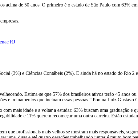
os acima de 50 anos. O primeiro é o estado de São Paulo com 63% em s
 empresas.
Senac RJ
Social (3%) e Ciências Contábeis (2%). E ainda há no estado do Rio 2 e
velhecendo. Estima-se que 57% dos brasileiros ativos terão 45 anos o
eleções e treinamentos que incluam essas pessoas.” Pontua Luiz Gusta
gio com mais idade e a voltar a estudar: 63% buscam uma graduação e qu
regabilidade e 11% querem recomeçar uma outra carreira. Estão estudan
em que profissionais mais velhos se mostram mais responsáveis, seguro
e ter uma, duas e até quatro gerações trabalhando juntas é muito bom p