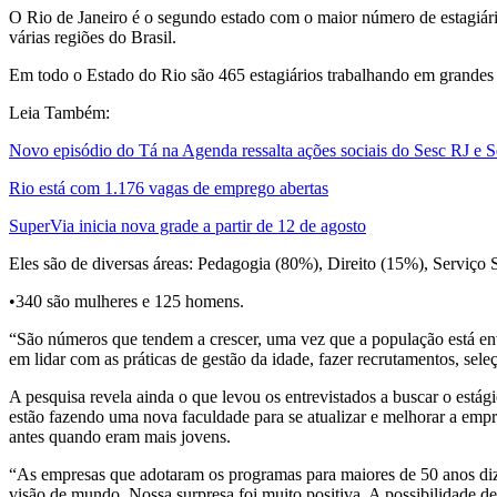
O Rio de Janeiro é o segundo estado com o maior número de estagiári
várias regiões do Brasil.
Em todo o Estado do Rio são 465 estagiários trabalhando em grandes
Leia Também:
Novo episódio do Tá na Agenda ressalta ações sociais do Sesc RJ e 
Rio está com 1.176 vagas de emprego abertas
SuperVia inicia nova grade a partir de 12 de agosto
Eles são de diversas áreas: Pedagogia (80%), Direito (15%), Serviço 
•340 são mulheres e 125 homens.
“São números que tendem a crescer, uma vez que a população está en
em lidar com as práticas de gestão da idade, fazer recrutamentos, s
A pesquisa revela ainda o que levou os entrevistados a buscar o está
estão fazendo uma nova faculdade para se atualizar e melhorar a emp
antes quando eram mais jovens.
“As empresas que adotaram os programas para maiores de 50 anos diz
visão de mundo. Nossa surpresa foi muito positiva. A possibilidade d