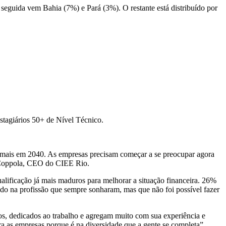
eguida vem Bahia (7%) e Pará (3%). O restante está distribuído por
stagiários 50+ de Nível Técnico.
u mais em 2040. As empresas precisam começar a se preocupar agora
vo Coppola, CEO do CIEE Rio.
alificação já mais maduros para melhorar a situação financeira. 26%
do na profissão que sempre sonharam, mas que não foi possível fazer
s, dedicados ao trabalho e agregam muito com sua experiência e
ara as empresas porque é na diversidade que a gente se completa”