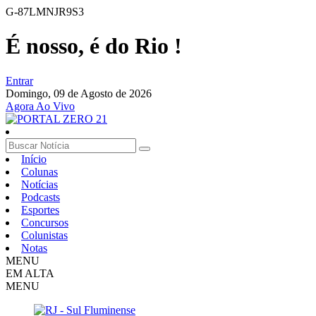
G-87LMNJR9S3
É nosso, é do Rio !
Entrar
Domingo,
09 de Agosto de 2026
Agora Ao Vivo
Início
Colunas
Notícias
Podcasts
Esportes
Concursos
Colunistas
Notas
MENU
EM ALTA
MENU