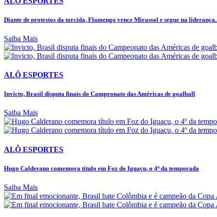
ALÔ ESPORTES
Diante de protestos da torcida, Flamengo vence Mirassol e segue na liderança..
Saiba Mais
ALÔ ESPORTES
Invicto, Brasil disputa finais do Campeonato das Américas de goalball
Saiba Mais
ALÔ ESPORTES
Hugo Calderano comemora título em Foz do Iguaçu, o 4º da temporada
Saiba Mais