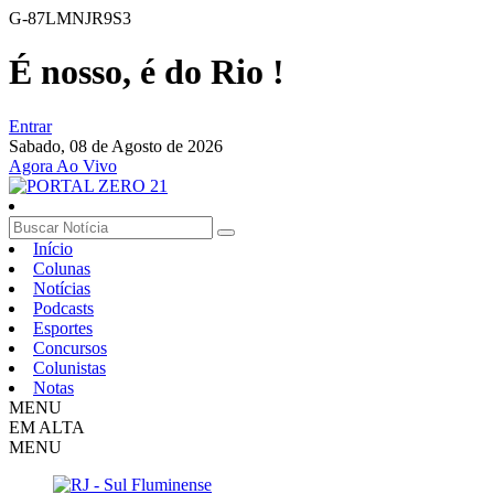
G-87LMNJR9S3
É nosso, é do Rio !
Entrar
Sabado,
08 de Agosto de 2026
Agora Ao Vivo
Início
Colunas
Notícias
Podcasts
Esportes
Concursos
Colunistas
Notas
MENU
EM ALTA
MENU