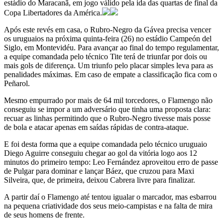
estádio do Maracanã, em jogo válido pela ida das quartas de final da
Copa Libertadores da América.
Após este revés em casa, o Rubro-Negro da Gávea precisa vencer
os uruguaios na próxima quinta-feira (26) no estádio Campeón del
Siglo, em Montevidéu. Para avançar ao final do tempo regulamentar,
a equipe comandada pelo técnico Tite terá de triunfar por dois ou
mais gols de diferença. Um triunfo pelo placar simples leva para as
penalidades máximas. Em caso de empate a classificação fica com o
Peñarol.
Mesmo empurrado por mais de 64 mil torcedores, o Flamengo não
conseguiu se impor a um adversário que tinha uma proposta clara:
recuar as linhas permitindo que o Rubro-Negro tivesse mais posse
de bola e atacar apenas em saídas rápidas de contra-ataque.
E foi desta forma que a equipe comandada pelo técnico uruguaio
Diego Aguirre conseguiu chegar ao gol da vitória logo aos 12
minutos do primeiro tempo: Leo Fernández aproveitou erro de passe
de Pulgar para dominar e lançar Báez, que cruzou para Maxi
Silveira, que, de primeira, deixou Cabrera livre para finalizar.
A partir daí o Flamengo até tentou igualar o marcador, mas esbarrou
na pequena criatividade dos seus meio-campistas e na falta de mira
de seus homens de frente.