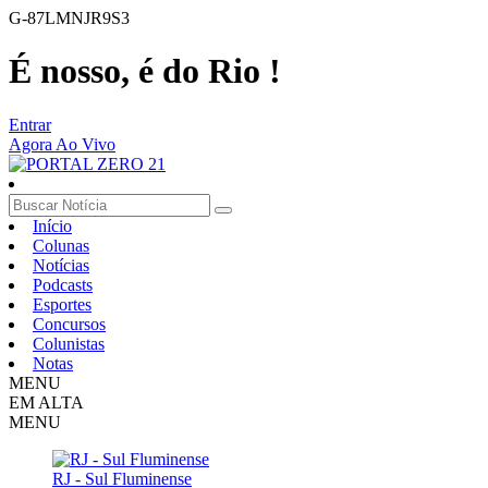
G-87LMNJR9S3
É nosso, é do Rio !
Entrar
Agora Ao Vivo
Início
Colunas
Notícias
Podcasts
Esportes
Concursos
Colunistas
Notas
MENU
EM ALTA
MENU
RJ - Sul Fluminense