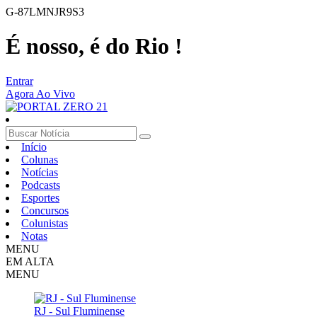
G-87LMNJR9S3
É nosso, é do Rio !
Entrar
Agora Ao Vivo
Início
Colunas
Notícias
Podcasts
Esportes
Concursos
Colunistas
Notas
MENU
EM ALTA
MENU
RJ - Sul Fluminense