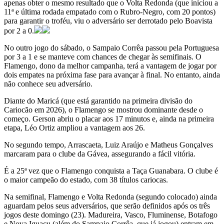
apenas obter o mesmo resultado que o Volta Redonda (que iniciou a
11ª e última rodada empatado com o Rubro-Negro, com 20 pontos)
para garantir o troféu, viu o adversário ser derrotado pelo Boavista
por 2 a 0.
No outro jogo do sábado, o Sampaio Corrêa passou pela Portuguesa
por 3 a 1 e se manteve com chances de chegar às semifinais. O
Flamengo, dono da melhor campanha, terá a vantagem de jogar por
dois empates na próxima fase para avançar à final. No entanto, ainda
não conhece seu adversário.
Diante do Maricá (que está garantido na primeira divisão do
Cariocão em 2026), o Flamengo se mostrou dominante desde o
começo. Gerson abriu o placar aos 17 minutos e, ainda na primeira
etapa, Léo Ortiz ampliou a vantagem aos 26.
No segundo tempo, Arrascaeta, Luiz Araújo e Matheus Gonçalves
marcaram para o clube da Gávea, assegurando a fácil vitória.
É a 25ª vez que o Flamengo conquista a Taça Guanabara. O clube é
o maior campeão do estado, com 38 títulos cariocas.
Na semifinal, Flamengo e Volta Redonda (segundo colocado) ainda
aguardam pelos seus adversários, que serão definidos após os três
jogos deste domingo (23). Madureira, Vasco, Fluminense, Botafogo
e Nova Iguaçu (além do Sampaio Corrêa, que já jogou) entram em