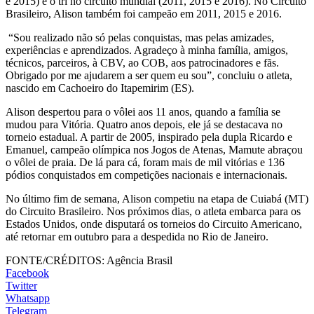
e 2015) e o tri no circuito mundial (2011, 2015 e 2016). No Circuito
Brasileiro, Alison também foi campeão em 2011, 2015 e 2016.
“Sou realizado não só pelas conquistas, mas pelas amizades,
experiências e aprendizados. Agradeço à minha família, amigos,
técnicos, parceiros, à CBV, ao COB, aos patrocinadores e fãs.
Obrigado por me ajudarem a ser quem eu sou”, concluiu o atleta,
nascido em Cachoeiro do Itapemirim (ES).
Alison despertou para o vôlei aos 11 anos, quando a família se
mudou para Vitória. Quatro anos depois, ele já se destacava no
torneio estadual. A partir de 2005, inspirado pela dupla Ricardo e
Emanuel, campeão olímpica nos Jogos de Atenas, Mamute abraçou
o vôlei de praia. De lá para cá, foram mais de mil vitórias e 136
pódios conquistados em competições nacionais e internacionais.
No último fim de semana, Alison competiu na etapa de Cuiabá (MT)
do Circuito Brasileiro. Nos próximos dias, o atleta embarca para os
Estados Unidos, onde disputará os torneios do Circuito Americano,
até retornar em outubro para a despedida no Rio de Janeiro.
FONTE/CRÉDITOS:
Agência Brasil
Facebook
Twitter
Whatsapp
Telegram