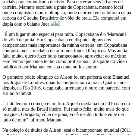
sociais para comunicar a decisão. Para encerrar seus 20 anos de
carreira, Mamute escolheu a praia de Copacabana, mesmo local
onde conquistou o ouro olímpico, onde ocorrerá em outubro a etapa
carioca do Circuito Brasileiro de vôlei de praia. Ele competirá em
dupla com o baiano Juca.
"É um lugar muito especial para mim. Copacabana é o 'Maracanã'
do vôlei de praia. Em Copacabana eu disputei alguns dos
campeonatos mais importantes da minha carreira, em Copacabana
conquistamos a medalha de ouro nos Jogos Olímpicos. Mas ainda
falta muito, quero fazer bons campeonatos, aproveitar ao máximo
esse tempo que ainda tenho como profissional" diz parte do vídeo
publicado por Mamute em sua conta no Instagram.
O primeiro pódio olímpico de Alison foi em parceria com Emanuel,
nos Jogos de Londres, quando conquistaram a prata. Quatro anos
depois, na Rio 2016, o capixaba arrematou o ouro em parceria com
Bruno Schmidt.
"Tudo tem um começo e um fim. Aquela medalha em 2016 não era
só minha, mas do Brasil inteiro. Fui muito feliz, muito mais do que
imaginei. Obrigado, vôlei de praia, você me deu tudo e eu te dei
tudo de mim", afirmou Mamute.
Na coleção de títulos de Alison, está o bicampeonato mundial (2011