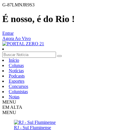
G-87LMNJR9S3
É nosso, é do Rio !
Entrar
Agora Ao Vivo
Início
Colunas
Notícias
Podcasts
Esportes
Concursos
Colunistas
Notas
MENU
EM ALTA
MENU
RJ - Sul Fluminense