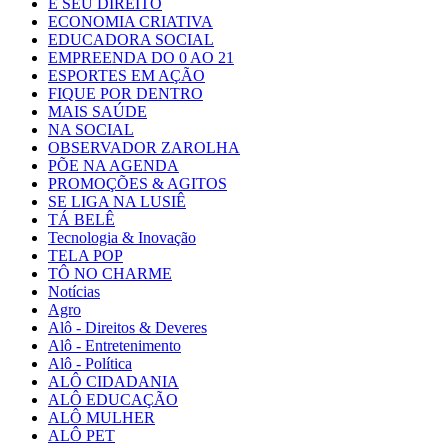
É SEU DIREITO
ECONOMIA CRIATIVA
EDUCADORA SOCIAL
EMPREENDA DO 0 AO 21
ESPORTES EM AÇÃO
FIQUE POR DENTRO
MAIS SAÚDE
NA SOCIAL
OBSERVADOR ZAROLHA
PÕE NA AGENDA
PROMOÇÕES & AGITOS
SE LIGA NA LUSIÊ
TÁ BELÊ
Tecnologia & Inovação
TELA POP
TÔ NO CHARME
Notícias
Agro
Alô - Direitos & Deveres
Alô - Entretenimento
Alô - Política
ALÔ CIDADANIA
ALÔ EDUCAÇÃO
ALÔ MULHER
ALÔ PET