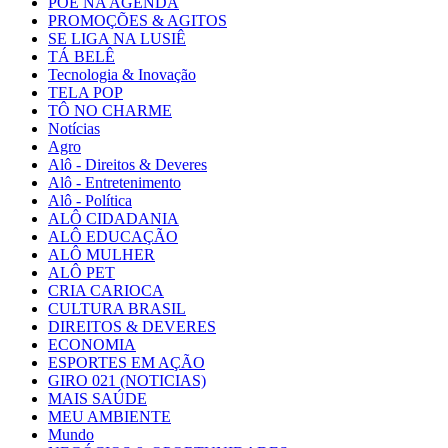
PÕE NA AGENDA
PROMOÇÕES & AGITOS
SE LIGA NA LUSIÊ
TÁ BELÊ
Tecnologia & Inovação
TELA POP
TÔ NO CHARME
Notícias
Agro
Alô - Direitos & Deveres
Alô - Entretenimento
Alô - Política
ALÔ CIDADANIA
ALÔ EDUCAÇÃO
ALÔ MULHER
ALÔ PET
CRIA CARIOCA
CULTURA BRASIL
DIREITOS & DEVERES
ECONOMIA
ESPORTES EM AÇÃO
GIRO 021 (NOTICIAS)
MAIS SAÚDE
MEU AMBIENTE
Mundo