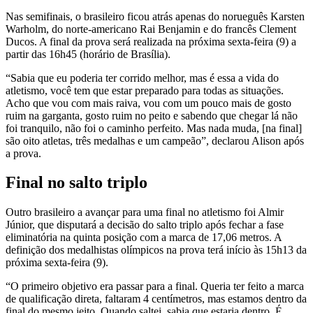
Nas semifinais, o brasileiro ficou atrás apenas do norueguês Karsten
Warholm, do norte-americano Rai Benjamin e do francês Clement
Ducos. A final da prova será realizada na próxima sexta-feira (9) a
partir das 16h45 (horário de Brasília).
“Sabia que eu poderia ter corrido melhor, mas é essa a vida do
atletismo, você tem que estar preparado para todas as situações.
Acho que vou com mais raiva, vou com um pouco mais de gosto
ruim na garganta, gosto ruim no peito e sabendo que chegar lá não
foi tranquilo, não foi o caminho perfeito. Mas nada muda, [na final]
são oito atletas, três medalhas e um campeão”, declarou Alison após
a prova.
Final no salto triplo
Outro brasileiro a avançar para uma final no atletismo foi Almir
Júnior, que disputará a decisão do salto triplo após fechar a fase
eliminatória na quinta posição com a marca de 17,06 metros. A
definição dos medalhistas olímpicos na prova terá início às 15h13 da
próxima sexta-feira (9).
“O primeiro objetivo era passar para a final. Queria ter feito a marca
de qualificação direta, faltaram 4 centímetros, mas estamos dentro da
final do mesmo jeito. Quando saltei, sabia que estaria dentro. É