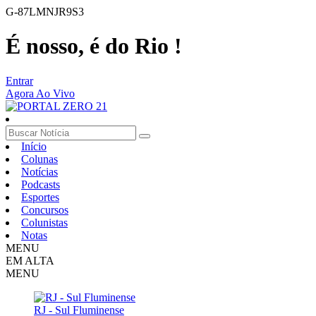
G-87LMNJR9S3
É nosso, é do Rio !
Entrar
Agora Ao Vivo
Início
Colunas
Notícias
Podcasts
Esportes
Concursos
Colunistas
Notas
MENU
EM ALTA
MENU
RJ - Sul Fluminense