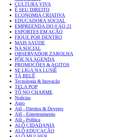
CULTURA VIVA
É SEU DIREITO
ECONOMIA CRIATIVA
EDUCADORA SOCIAL
EMPREENDA DO 0 AO 21
ESPORTES EM AÇÃO
FIQUE POR DENTRO
MAIS SAÚDE
NA SOCIAL
OBSERVADOR ZAROLHA
PÕE NA AGENDA
PROMOÇÕES & AGITOS
SE LIGA NA LUSIÊ
TÁ BELÊ
Tecnologia & Inovação
TELA POP
TÔ NO CHARME
Notícias
Agro
Alô - Direitos & Deveres
Alô - Entretenimento
Alô - Política
ALÔ CIDADANIA
ALÔ EDUCAÇÃO
ALÔ MULHER