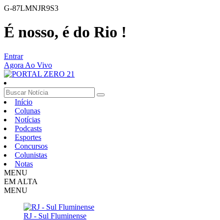
G-87LMNJR9S3
É nosso, é do Rio !
Entrar
Agora Ao Vivo
Início
Colunas
Notícias
Podcasts
Esportes
Concursos
Colunistas
Notas
MENU
EM ALTA
MENU
RJ - Sul Fluminense