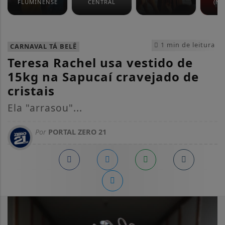
FLUMINENSE
CENTRAL
(NO
1 min de leitura
CARNAVAL TÁ BELÊ
Teresa Rachel usa vestido de
15kg na Sapucaí cravejado de
cristais
Ela "arrasou"...
Por
PORTAL ZERO 21