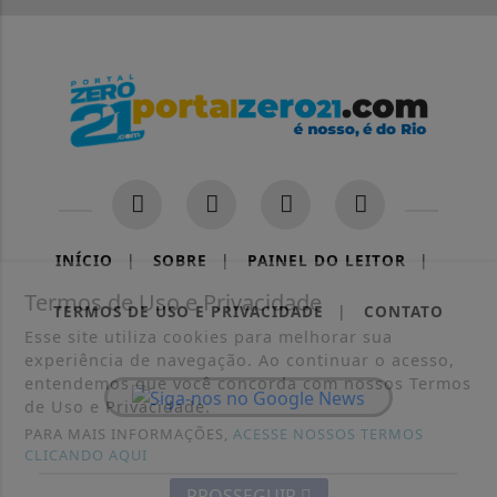
INÍCIO
|
SOBRE
|
PAINEL DO LEITOR
|
Termos de Uso e Privacidade
TERMOS DE USO E PRIVACIDADE
|
CONTATO
Esse site utiliza cookies para melhorar sua
experiência de navegação. Ao continuar o acesso,
entendemos que você concorda com nossos Termos
de Uso e Privacidade.
PARA MAIS INFORMAÇÕES,
ACESSE NOSSOS TERMOS
CLICANDO AQUI
PROSSEGUIR