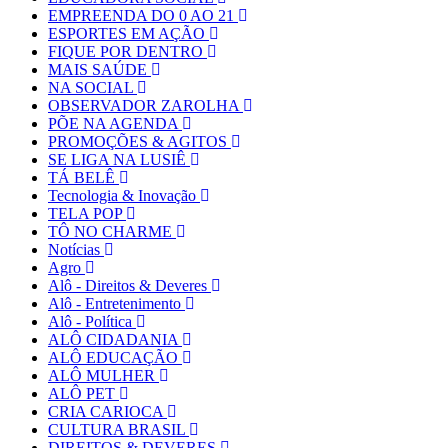
EMPREENDA DO 0 AO 21
ESPORTES EM AÇÃO
FIQUE POR DENTRO
MAIS SAÚDE
NA SOCIAL
OBSERVADOR ZAROLHA
PÕE NA AGENDA
PROMOÇÕES & AGITOS
SE LIGA NA LUSIÊ
TÁ BELÊ
Tecnologia & Inovação
TELA POP
TÔ NO CHARME
Notícias
Agro
Alô - Direitos & Deveres
Alô - Entretenimento
Alô - Política
ALÔ CIDADANIA
ALÔ EDUCAÇÃO
ALÔ MULHER
ALÔ PET
CRIA CARIOCA
CULTURA BRASIL
DIREITOS & DEVERES