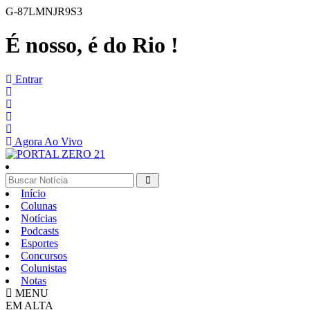
G-87LMNJR9S3
É nosso, é do Rio !
Entrar
Agora Ao Vivo
Início
Colunas
Notícias
Podcasts
Esportes
Concursos
Colunistas
Notas
MENU
EM ALTA