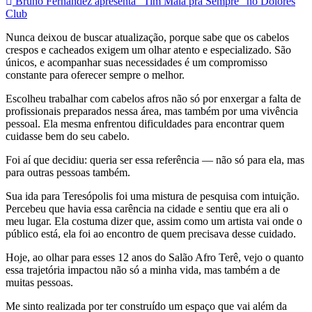
Bruno Fernandez apresenta "Tim Maia pra Sempre" no Dolores
Club
Nunca deixou de buscar atualização, porque sabe que os cabelos
crespos e cacheados exigem um olhar atento e especializado. São
únicos, e acompanhar suas necessidades é um compromisso
constante para oferecer sempre o melhor.
Escolheu trabalhar com cabelos afros não só por enxergar a falta de
profissionais preparados nessa área, mas também por uma vivência
pessoal. Ela mesma enfrentou dificuldades para encontrar quem
cuidasse bem do seu cabelo.
Foi aí que decidiu: queria ser essa referência — não só para ela, mas
para outras pessoas também.
Sua ida para Teresópolis foi uma mistura de pesquisa com intuição.
Percebeu que havia essa carência na cidade e sentiu que era ali o
meu lugar. Ela costuma dizer que, assim como um artista vai onde o
público está, ela foi ao encontro de quem precisava desse cuidado.
Hoje, ao olhar para esses 12 anos do Salão Afro Terê, vejo o quanto
essa trajetória impactou não só a minha vida, mas também a de
muitas pessoas.
Me sinto realizada por ter construído um espaço que vai além da