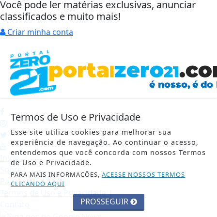
Você pode ler matérias exclusivas, anunciar
classificados e muito mais!
Criar minha conta
Termos de Uso e Privacidade
Esse site utiliza cookies para melhorar sua
experiência de navegação. Ao continuar o acesso,
entendemos que você concorda com nossos Termos
Início
|
de Uso e Privacidade.
Sobre
|
PARA MAIS INFORMAÇÕES,
ACESSE NOSSOS TERMOS
Painel do Leitor
|
CLICANDO AQUI
Termos de Uso e Privacidade
|
PROSSEGUIR
Contato