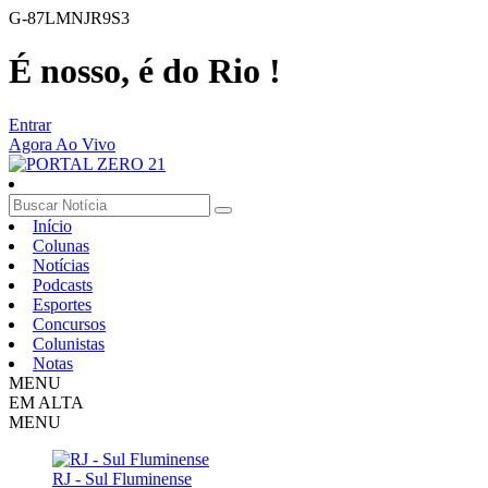
G-87LMNJR9S3
É nosso, é do Rio !
Entrar
Agora Ao Vivo
Início
Colunas
Notícias
Podcasts
Esportes
Concursos
Colunistas
Notas
MENU
EM ALTA
MENU
RJ - Sul Fluminense