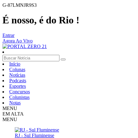
G-87LMNJR9S3
É nosso, é do Rio !
Entrar
Agora Ao Vivo
Início
Colunas
Notícias
Podcasts
Esportes
Concursos
Colunistas
Notas
MENU
EM ALTA
MENU
RJ - Sul Fluminense