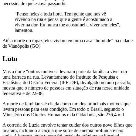
necessidade que estava passando.
“Penso neles a toda hora. Tem gente que nos vê
vivendo na rua e pensa que a gente é acostumado a
viver na dor. Eu nunca me acostumei a viver sem eles”,
lamentou.
Até a morte do rapaz, eles viviam em uma casa “humilde” na cidade
de Vianópolis (GO).
Luto
Mas a dor e “outros motivos" levaram parte da família a viver em
uma barraca na rua. Levantamento do Instituto de Pesquisa e
Estatística do Distrito Federal (IPE-DF), divulgado no ano passado,
mostra que o número de pessoas em situação de rua nessa unidade
federativa é de 2.938.
A morte de familiares é citada como um dos principais motivos que
levam pessoas para essa condição. Em todo o Brasil, segundo o
Ministério dos Direitos Humanos e da Cidadania, são 236,4 mil.
A correria de Luzia envolve tentar cuidar dos outros nove filhos que
ficaram, incluindo a caçula que sofre de anemia profunda e não
anda. A barraca onde vivem foi instalada próxima ao hospital