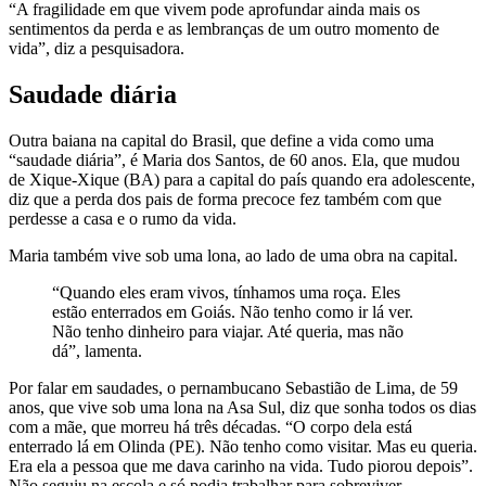
“A fragilidade em que vivem pode aprofundar ainda mais os
sentimentos da perda e as lembranças de um outro momento de
vida”, diz a pesquisadora.
Saudade diária
Outra baiana na capital do Brasil, que define a vida como uma
“saudade diária”, é Maria dos Santos, de 60 anos. Ela, que mudou
de Xique-Xique (BA) para a capital do país quando era adolescente,
diz que a perda dos pais de forma precoce fez também com que
perdesse a casa e o rumo da vida.
Maria também vive sob uma lona, ao lado de uma obra na capital.
“Quando eles eram vivos, tínhamos uma roça. Eles
estão enterrados em Goiás. Não tenho como ir lá ver.
Não tenho dinheiro para viajar. Até queria, mas não
dá”, lamenta.
Por falar em saudades, o pernambucano Sebastião de Lima, de 59
anos, que vive sob uma lona na Asa Sul, diz que sonha todos os dias
com a mãe, que morreu há três décadas. “O corpo dela está
enterrado lá em Olinda (PE). Não tenho como visitar. Mas eu queria.
Era ela a pessoa que me dava carinho na vida. Tudo piorou depois”.
Não seguiu na escola e só podia trabalhar para sobreviver.