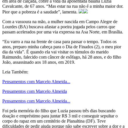
em área de calçada, cobre a vida da aposentada baiana Luzia
Cavalcante, de 67 anos. “Mas estar na rua não é a minha maior dor.
Pior que a pobreza é a saudade”, lamenta.
Com a vassoura na mão, a mulher nascida em Campo Alegre de
Lourdes (BA) buscava afastar a poeira jogada pelos carros que
passam acelerados por uma via expressa na Asa Norte, em Brasília.
“Eu varro a rua na frente de casa para passar o tempo. Todos os
anos, preparo minha cabeça para o Dia de Finados (2), o meu pior
dia da vida”. É quando ela vai visitar os túmulos do marido
Raimundo, falecido com câncer de esôfago, há 28 anos, e do filho
João, assassinado aos 18 anos, em 2019.
Leia Também:
Pensamentos com Marcelo Almeida...
Pensamentos com Marcelo Almeida
Pensamentos com Marcelo Almeida...
Foi pela memória do filho que Luzia passou três dias buscando
doação e empréstimo para juntar R$ 3 mil e conseguir sepultar o
corpo do rapaz em um cemitério de Planaltina (DF). Teve
dificuldades de pedir ajuda porque não sabe escrever sobre a dor e a