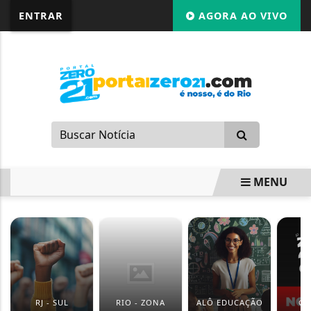
G-87LMNJR9S3
ENTRAR
AGORA AO VIVO
MENU
EM ALTA
RJ - SUL
RIO - ZONA
ALÔ EDUCAÇÃO
GI