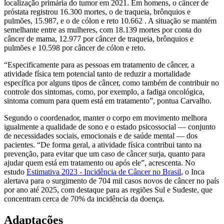
localização primária do tumor em 2021. Em homens, o câncer de
próstata registrou 16.300 mortes, o de traqueia, brônquios e
pulmões, 15.987, e o de cólon e reto 10.662 . A situação se mantém
semelhante entre as mulheres, com 18.139 mortes por conta do
câncer de mama, 12.977 por câncer de traqueia, brônquios e
pulmões e 10.598 por câncer de cólon e reto.
“Especificamente para as pessoas em tratamento de câncer, a
atividade física tem potencial tanto de reduzir a mortalidade
específica por alguns tipos de câncer, como também de contribuir no
controle dos sintomas, como, por exemplo, a fadiga oncológica,
sintoma comum para quem está em tratamento”, pontua Carvalho.
Segundo o coordenador, manter o corpo em movimento melhora
igualmente a qualidade de sono e o estado psicossocial — conjunto
de necessidades sociais, emocionais e de saúde mental — dos
pacientes. “De forma geral, a atividade física contribui tanto na
prevenção, para evitar que um caso de câncer surja, quanto para
ajudar quem está em tratamento ou após ele”, acrescenta. No
estudo
Estimativa 2023 - Incidência de Câncer no Brasil
, o Inca
alertava para o surgimento de 704 mil casos novos de câncer no país
por ano até 2025, com destaque para as regiões Sul e Sudeste, que
concentram cerca de 70% da incidência da doença.
Adaptações