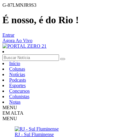
G-87LMNJR9S3
É nosso, é do Rio !
Entrar
Agora Ao Vivo
Início
Colunas
Notícias
Podcasts
Esportes
Concursos
Colunistas
Notas
MENU
EM ALTA
MENU
RJ - Sul Fluminense