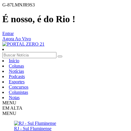
G-87LMNJR9S3
É nosso, é do Rio !
Entrar
Agora Ao Vivo
Início
Colunas
Notícias
Podcasts
Esportes
Concursos
Colunistas
Notas
MENU
EM ALTA
MENU
RJ - Sul Fluminense