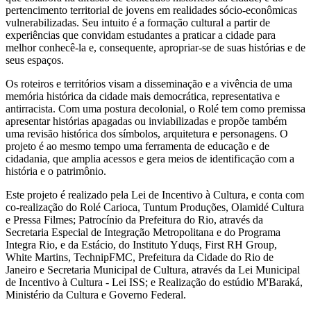
pertencimento territorial de jovens em realidades sócio-econômicas
vulnerabilizadas. Seu intuito é a formação cultural a partir de
experiências que convidam estudantes a praticar a cidade para
melhor conhecê-la e, consequente, apropriar-se de suas histórias e de
seus espaços.
Os roteiros e territórios visam a disseminação e a vivência de uma
memória histórica da cidade mais democrática, representativa e
antirracista. Com uma postura decolonial, o Rolé tem como premissa
apresentar histórias apagadas ou inviabilizadas e propõe também
uma revisão histórica dos símbolos, arquitetura e personagens. O
projeto é ao mesmo tempo uma ferramenta de educação e de
cidadania, que amplia acessos e gera meios de identificação com a
história e o patrimônio.
Este projeto é realizado pela Lei de Incentivo à Cultura, e conta com
co-realização do Rolé Carioca, Tuntum Produções, Olamidé Cultura
e Pressa Filmes; Patrocínio da Prefeitura do Rio, através da
Secretaria Especial de Integração Metropolitana e do Programa
Integra Rio, e da Estácio, do Instituto Yduqs, First RH Group,
White Martins, TechnipFMC, Prefeitura da Cidade do Rio de
Janeiro e Secretaria Municipal de Cultura, através da Lei Municipal
de Incentivo à Cultura - Lei ISS; e Realização do estúdio M'Baraká,
Ministério da Cultura e Governo Federal.