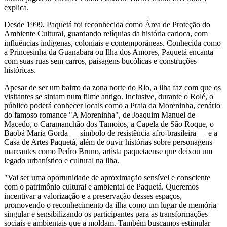
explica.
Desde 1999, Paquetá foi reconhecida como Área de Proteção do
Ambiente Cultural, guardando relíquias da história carioca, com
influências indígenas, coloniais e contemporâneas. Conhecida como
a Princesinha da Guanabara ou Ilha dos Amores, Paquetá encanta
com suas ruas sem carros, paisagens bucólicas e construções
históricas.
Apesar de ser um bairro da zona norte do Rio, a ilha faz com que os
visitantes se sintam num filme antigo. Inclusive, durante o Rolé, o
público poderá conhecer locais como a Praia da Moreninha, cenário
do famoso romance "A Moreninha", de Joaquim Manuel de
Macedo, o Caramanchão dos Tamoios, a Capela de São Roque, o
Baobá Maria Gorda — símbolo de resistência afro-brasileira — e a
Casa de Artes Paquetá, além de ouvir histórias sobre personagens
marcantes como Pedro Bruno, artista paquetaense que deixou um
legado urbanístico e cultural na ilha.
"Vai ser uma oportunidade de aproximação sensível e consciente
com o patrimônio cultural e ambiental de Paquetá. Queremos
incentivar a valorização e a preservação desses espaços,
promovendo o reconhecimento da ilha como um lugar de memória
singular e sensibilizando os participantes para as transformações
sociais e ambientais que a moldam. Também buscamos estimular