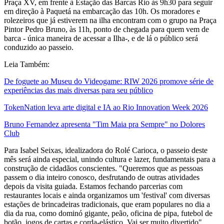
Praça XV, em frente à Estação das Barcas Rio às 9h30 para seguir
em direção à Paquetá na embarcação das 10h. Os moradores e
rolezeiros que já estiverem na ilha encontram com o grupo na Praça
Pintor Pedro Bruno, às 11h, ponto de chegada para quem vem de
barca - única maneira de acessar a Ilha-, e de lá o público será
conduzido ao passeio.
Leia Também:
De foguete ao Museu do Videogame: RIW 2026 promove série de
experiências das mais diversas para seu público
TokenNation leva arte digital e IA ao Rio Innovation Week 2026
Bruno Fernandez apresenta "Tim Maia pra Sempre" no Dolores
Club
Para Isabel Seixas, idealizadora do Rolé Carioca, o passeio deste
mês será ainda especial, unindo cultura e lazer, fundamentais para a
construção de cidadãos conscientes. "Queremos que as pessoas
passem o dia inteiro conosco, desfrutando de outras atividades
depois da visita guiada. Estamos fechando parcerias com
restaurantes locais e ainda organizamos um 'festival' com diversas
estações de brincadeiras tradicionais, que eram populares no dia a
dia da rua, como dominó gigante, peão, oficina de pipa, futebol de
botão, jogos de cartas e corda-elástico. Vai ser muito divertido",