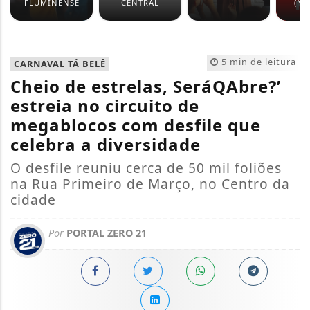
FLUMINENSE
CENTRAL
(NO
5 min de leitura
CARNAVAL TÁ BELÊ
Cheio de estrelas, SeráQAbre?’
estreia no circuito de
megablocos com desfile que
celebra a diversidade
O desfile reuniu cerca de 50 mil foliões
na Rua Primeiro de Março, no Centro da
cidade
Por
PORTAL ZERO 21