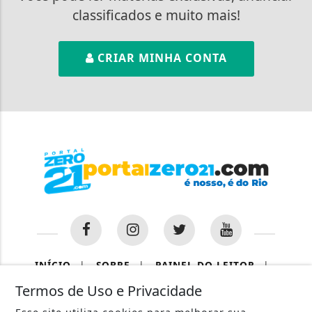
classificados e muito mais!
CRIAR MINHA CONTA
INÍCIO
|
SOBRE
|
PAINEL DO LEITOR
|
Termos de Uso e Privacidade
TERMOS DE USO E PRIVACIDADE
|
CONTATO