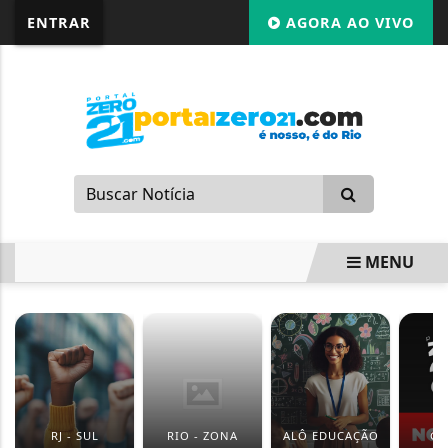
G-87LMNJR9S3
ENTRAR
AGORA AO VIVO
MENU
EM ALTA
RJ - SUL
RIO - ZONA
ALÔ EDUCAÇÃO
GI