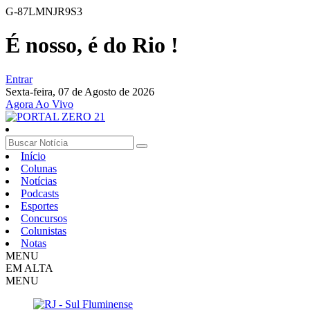
G-87LMNJR9S3
É nosso, é do Rio !
Entrar
Sexta-feira,
07 de Agosto de 2026
Agora Ao Vivo
Início
Colunas
Notícias
Podcasts
Esportes
Concursos
Colunistas
Notas
MENU
EM ALTA
MENU