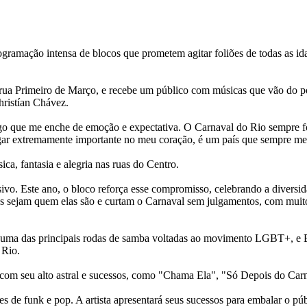
amação intensa de blocos que prometem agitar foliões de todas as idad
 na rua Primeiro de Março, e recebe um público com músicas que vão do 
hristían Chávez.
lgo que me enche de emoção e expectativa. O Carnaval do Rio sempre 
lugar extremamente importante no meu coração, é um país que sempre me
ca, fantasia e alegria nas ruas do Centro.
sivo. Este ano, o bloco reforça esse compromisso, celebrando a diversi
s sejam quem elas são e curtam o Carnaval sem julgamentos, com muito 
y, uma das principais rodas de samba voltadas ao movimento LGBT+, e 
 Rio.
as com seu alto astral e sucessos, como "Chama Ela", "Só Depois do Car
 de funk e pop. A artista apresentará seus sucessos para embalar o pú