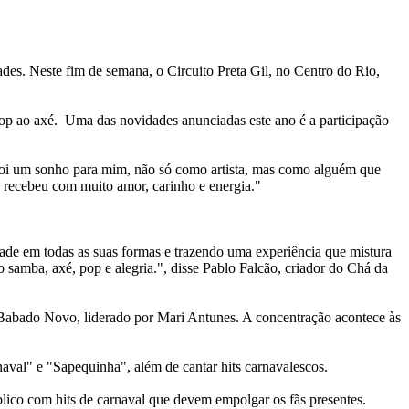
es. Neste fim de semana, o Circuito Preta Gil, no Centro do Rio,
pop ao axé. Uma das novidades anunciadas este ano é a participação
foi um sonho para mim, não só como artista, mas como alguém que
 recebeu com muito amor, carinho e energia."
dade em todas as suas formas e trazendo uma experiência que mistura
samba, axé, pop e alegria.", disse Pablo Falcão, criador do Chá da
Babado Novo, liderado por Mari Antunes. A concentração acontece às
naval" e "Sapequinha", além de cantar hits carnavalescos.
blico com hits de carnaval que devem empolgar os fãs presentes.