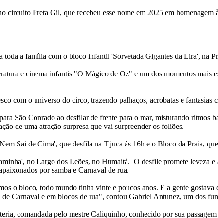
o circuito Preta Gil, que recebeu esse nome em 2025 em homenagem à c
da a família com o bloco infantil 'Sorvetada Gigantes da Lira', na Pr
ratura e cinema infantis "O Mágico de Oz" e um dos momentos mais espe
o com o universo do circo, trazendo palhaços, acrobatas e fantasias cr
para São Conrado ao desfilar de frente para o mar, misturando ritmos b
ação de uma atração surpresa que vai surpreender os foliões.
Nem Sai de Cima', que desfila na Tijuca às 16h e o Bloco da Praia, que
aminha', no Largo dos Leões, no Humaitá. O desfile promete leveza e a
apaixonados por samba e Carnaval de rua.
os o bloco, todo mundo tinha vinte e poucos anos. E a gente gostava d
ias de Carnaval e em blocos de rua", contou Gabriel Antunez, um dos fu
teria, comandada pelo mestre Caliquinho, conhecido por sua passagem 