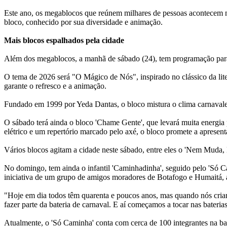
Este ano, os megablocos que reúnem milhares de pessoas acontecem n
bloco, conhecido por sua diversidade e animação.
Mais blocos espalhados pela cidade
Além dos megablocos, a manhã de sábado (24), tem programação para to
O tema de 2026 será "O Mágico de Nós", inspirado no clássico da lite
garante o refresco e a animação.
Fundado em 1999 por Yeda Dantas, o bloco mistura o clima carnavalesc
O sábado terá ainda o bloco 'Chame Gente', que levará muita energia 
elétrico e um repertório marcado pelo axé, o bloco promete a apresent
Vários blocos agitam a cidade neste sábado, entre eles o 'Nem Muda, 
No domingo, tem ainda o infantil 'Caminhadinha', seguido pelo 'Só C
iniciativa de um grupo de amigos moradores de Botafogo e Humaitá, 
"Hoje em dia todos têm quarenta e poucos anos, mas quando nós criam
fazer parte da bateria de carnaval. E aí começamos a tocar nas bater
Atualmente, o 'Só Caminha' conta com cerca de 100 integrantes na ba