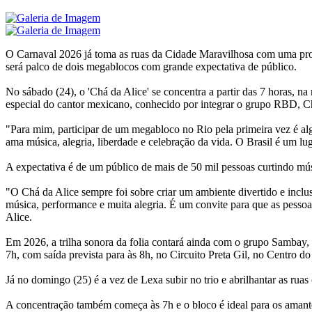
O Carnaval 2026 já toma as ruas da Cidade Maravilhosa com uma progr
será palco de dois megablocos com grande expectativa de público.
No sábado (24), o 'Chá da Alice' se concentra a partir das 7 horas,
especial do cantor mexicano, conhecido por integrar o grupo RBD, C
"Para mim, participar de um megabloco no Rio pela primeira vez é a
ama música, alegria, liberdade e celebração da vida. O Brasil é um 
A expectativa é de um público de mais de 50 mil pessoas curtindo músi
"O Chá da Alice sempre foi sobre criar um ambiente divertido e inclu
música, performance e muita alegria. É um convite para que as pessoa
Alice.
Em 2026, a trilha sonora da folia contará ainda com o grupo Samba
7h, com saída prevista para às 8h, no Circuito Preta Gil, no Centro do
Já no domingo (25) é a vez de Lexa subir no trio e abrilhantar as ru
A concentração também começa às 7h e o bloco é ideal para os amantes