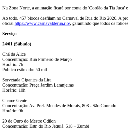
Na Zona Norte, a animação ficará por conta do 'Cordão da Tia Juca' e
Ao todo, 457 blocos desfilam no Carnaval de Rua do Rio 2026. A prog
oficial
https://www.carnavalderua.rio/
, garantindo que todos os foliõe
Serviço
24/01 (Sábado)
Chá da Alice
Concentração: Rua Primeiro de Março
Horário: 7h
Público estimado: 50 mil
Sorvetada Gigantes da Lira
Concentração: Praça Jardim Laranjeiras
Horário: 10h
Chame Gente
Concentração: Av. Pref. Mendes de Morais, 808 - São Conrado
Horário: 9h
20 de Ouro do Mestre Odilon
Concentração: Estr. do Rio Jequiá, 518 – Zumbi