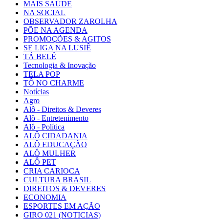
MAIS SAÚDE
NA SOCIAL
OBSERVADOR ZAROLHA
PÕE NA AGENDA
PROMOÇÕES & AGITOS
SE LIGA NA LUSIÊ
TÁ BELÊ
Tecnologia & Inovação
TELA POP
TÔ NO CHARME
Notícias
Agro
Alô - Direitos & Deveres
Alô - Entretenimento
Alô - Política
ALÔ CIDADANIA
ALÔ EDUCAÇÃO
ALÔ MULHER
ALÔ PET
CRIA CARIOCA
CULTURA BRASIL
DIREITOS & DEVERES
ECONOMIA
ESPORTES EM AÇÃO
GIRO 021 (NOTICIAS)