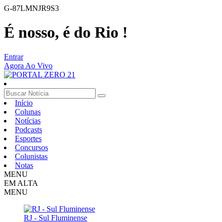
G-87LMNJR9S3
É nosso, é do Rio !
Entrar
Agora Ao Vivo
Início
Colunas
Notícias
Podcasts
Esportes
Concursos
Colunistas
Notas
MENU
EM ALTA
MENU
RJ - Sul Fluminense