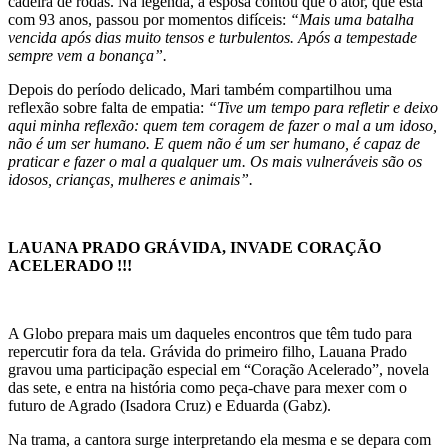
cadeira de rodas. Na legenda, a esposa contou que o ator, que está
com 93 anos, passou por momentos difíceis:
“Mais uma batalha
vencida após dias muito tensos e turbulentos. Após a tempestade
sempre vem a bonança”.
Depois do período delicado, Mari também compartilhou uma
reflexão sobre falta de empatia:
“Tive um tempo para refletir e deixo
aqui minha reflexão: quem tem coragem de fazer o mal a um idoso,
não é um ser humano. E quem não é um ser humano, é capaz de
praticar e fazer o mal a qualquer um. Os mais vulneráveis são os
idosos, crianças, mulheres e animais”.
LAUANA PRADO GRÁVIDA, INVADE CORAÇÃO
ACELERADO !!!
A Globo prepara mais um daqueles encontros que têm tudo para
repercutir fora da tela. Grávida do primeiro filho, Lauana Prado
gravou uma participação especial em “Coração Acelerado”, novela
das sete, e entra na história como peça-chave para mexer com o
futuro de Agrado (Isadora Cruz) e Eduarda (Gabz).
Na trama, a cantora surge interpretando ela mesma e se depara com