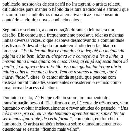
publicado nos
stories
de seu perfil no Instagram, o artista relatou
dificuldades para manter o hábito da leitura tradicional e afirmou que
encontrou nos audiolivros uma alternativa eficaz para consumir
conteúdo e adquirir novos conhecimentos.
Segundo o sertanejo, a concentração durante a leitura era um
desafio. Ele contou que frequentemente precisava reler as mesmas
linhas diversas vezes, o que acabava desmotivando a continuidade
dos livros. A descoberta do formato em áudio teria facilitado o
processo.
“Eu ia ler um livro e quando eu ia ler, até na metade da
página eu ia bem. Mas eu chegava lá e começava a ler a linha, a
mesma linha umas quatro ou cinco vezes, aí eu já esquecia tudo! Já
perdia, já largava o livro. Então, isso me ajudou tanto que abriu
minha cabeça, escutar o livro. Tem os resumos também, que é
maravilhoso”
, disse. O cantor ainda sugeriu que pessoas com
dislexia ou dificuldades semelhantes considerem o recurso como
uma forma de acesso à leitura.
Durante o relato, Zé Felipe refletiu sobre um momento de
transformação pessoal. Ele afirmou que, há cerca de três meses, vem
buscando evoluir intelectualmente e rever atitudes do passado.
“Uns
três meses pra cá, eu venho tentando aprender mais, sabe? Tentar
ser menos ignorante, de certa forma”
, comentou, em tom bem-
humorado. O artista também brincou sobre o amadurecimento ao
questionar se estaria “ficando mais velho”.