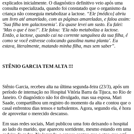
explicados inicialmente. O diagnóstico definitivo veio após uma
consulta especializada, quando foi constatado que o organismo da
criança não conseguia metabolizar a lactose.
“Ele [médico] abriu
um livro até amarelado, com as páginas amareladas, e falou assim:
‘Sua filha tem galactosemia’. Eu quase levei um susto. Eu falei:
‘Mas o que é isso?’. Ele falou: ‘Ela não metaboliza a lactose.
Então, a lactose, quando cai na corrente sanguínea da sua filha, é
como se você estivesse colocando gasolina numa planta’. Eu
estava, literalmente, matando minha filha, mas sem saber”.
STÊNIO GARCIA TEM ALTA !!!
Stênio Garcia, recebeu alta na última segunda-feira (23/3), após um
período de internação no Hospital Vitória Barra da Tijuca, no Rio de
Janeiro. O diagnóstico não foi divulgado, mas sua esposa, Mari
Saade, compartilhou um registro do momento da alta e contou que o
casal enfrentou dias tensos e turbulentos. Agora, segundo ela, é hora
de aproveitar o merecido descanso.
Em suas redes sociais, Mari publicou uma foto deixando o hospital
ao lado do marido, que apareceu sorridente, mesmo estando em uma