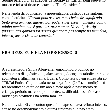
Square para curtir as atrações da Broadway. Ela também esteve no
museu e foi assistir ao espetáculo “The Outsiders”.
Na legenda da publicação, a apresentadora destacou sua sintonia
com a herdeira.
“Foram poucos dias, mas cheios de significado.
Sinto uma gratidão imensa por poder viver esses momentos com a
minha menina, que é pura luz, arte e amor. Nossa ‘girls trip’
(viagem das garotas) foi dessas que ficam pra sempre na memória,
intensa, leve e cheia de conexão”.
ERA DEUS, EU E ELA NO PROCESSO !!!
A apresentadora Silvia Abravanel, emocionou o público ao
relembrar o diagnóstico de galactosemia, doença metabólica rara que
acometeu a filha mais velha, Luana. Como relatou em entrevista ao
“TikTal Podcast”, publicada nesta terça-feira (24/3), a condição só
foi identificada cerca de um ano e meio após o nascimento da
criança, período marcado por incertezas, dificuldades médicas e
mudanças profundas na rotina familiar.
Na entrevista, Silvia contou que a filha apresentava refluxo intenso,
atraso no desenvolvimento e outros sintomas que não eram