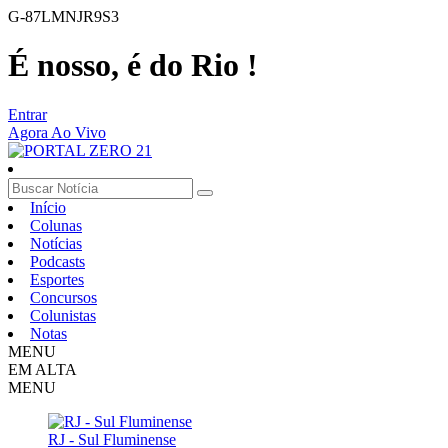
G-87LMNJR9S3
É nosso, é do Rio !
Entrar
Agora Ao Vivo
Início
Colunas
Notícias
Podcasts
Esportes
Concursos
Colunistas
Notas
MENU
EM ALTA
MENU
RJ - Sul Fluminense