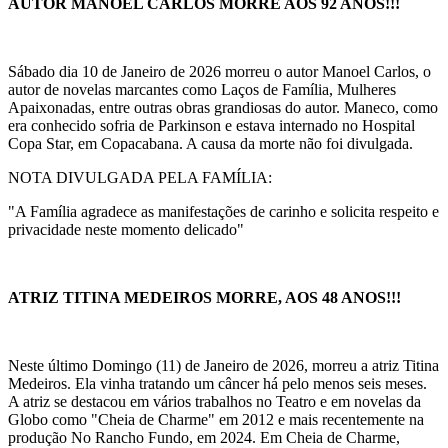
AUTOR MANOEL CARLOS MORRE AOS 92 ANOS!!!
Sábado dia 10 de Janeiro de 2026 morreu o autor Manoel Carlos, o
autor de novelas marcantes como Laços de Família, Mulheres
Apaixonadas, entre outras obras grandiosas do autor. Maneco, como
era conhecido sofria de Parkinson e estava internado no Hospital
Copa Star, em Copacabana. A causa da morte não foi divulgada.
NOTA DIVULGADA PELA FAMÍLIA:
"A Família agradece as manifestações de carinho e solicita respeito e
privacidade neste momento delicado"
ATRIZ TITINA MEDEIROS MORRE, AOS 48 ANOS!!!
Neste último Domingo (11) de Janeiro de 2026, morreu a atriz Titina
Medeiros. Ela vinha tratando um câncer há pelo menos seis meses.
A atriz se destacou em vários trabalhos no Teatro e em novelas da
Globo como "Cheia de Charme" em 2012 e mais recentemente na
produção No Rancho Fundo, em 2024. Em Cheia de Charme,