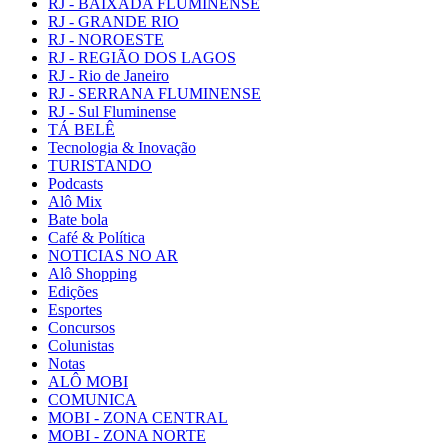
RJ - BAIXADA FLUMINENSE
RJ - GRANDE RIO
RJ - NOROESTE
RJ - REGIÃO DOS LAGOS
RJ - Rio de Janeiro
RJ - SERRANA FLUMINENSE
RJ - Sul Fluminense
TÁ BELÊ
Tecnologia & Inovação
TURISTANDO
Podcasts
Alô Mix
Bate bola
Café & Política
NOTICIAS NO AR
Alô Shopping
Edições
Esportes
Concursos
Colunistas
Notas
ALÔ MOBI
COMUNICA
MOBI - ZONA CENTRAL
MOBI - ZONA NORTE