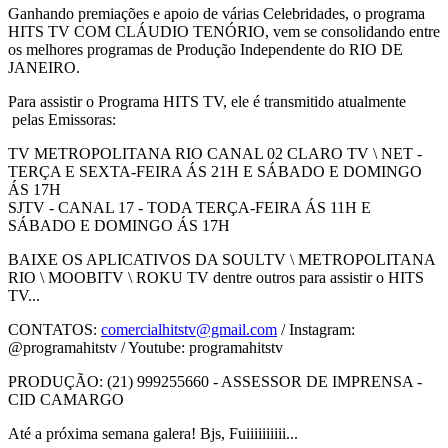
Ganhando premiações e apoio de várias Celebridades, o programa
HITS TV COM CLÁUDIO TENÓRIO, vem se consolidando entre
os melhores programas de Produção Independente do RIO DE
JANEIRO.
Para assistir o Programa HITS TV, ele é transmitido atualmente
pelas Emissoras:
TV METROPOLITANA RIO CANAL 02 CLARO TV \ NET -
TERÇA E SEXTA-FEIRA ÁS 21H E SÁBADO E DOMINGO
ÁS 17H
SJTV - CANAL 17 - TODA TERÇA-FEIRA ÁS 11H E
SÁBADO E DOMINGO ÁS 17H
BAIXE OS APLICATIVOS DA SOULTV \ METROPOLITANA
RIO \ MOOBITV \ ROKU TV dentre outros para assistir o HITS
TV...
CONTATOS:
comercialhitstv@gmail.com
/ Instagram:
@programahitstv / Youtube: programahitstv
PRODUÇÃO: (21) 999255660 - ASSESSOR DE IMPRENSA -
CID CAMARGO
Até a próxima semana galera! Bjs, Fuiiiiiiiiii...