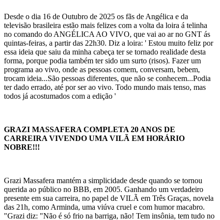
Desde o dia 16 de Outubro de 2025 os fãs de Angélica e da
televisão brasileira estão mais felizes com a volta da loira á telinha
no comando do ANGÉLICA AO VIVO, que vai ao ar no GNT ás
quintas-feiras, a partir das 22h30. Diz a loira: ' Estou muito feliz por
essa ideia que saiu da minha cabeça ter se tornado realidade desta
forma, porque podia também ter sido um surto (risos). Fazer um
programa ao vivo, onde as pessoas comem, conversam, bebem,
trocam ideia...São pessoas diferentes, que não se conhecem...Podia
ter dado errado, até por ser ao vivo. Todo mundo mais tenso, mas
todos já acostumados com a edição '
GRAZI MASSAFERA COMPLETA 20 ANOS DE
CARREIRA VIVENDO UMA VILÃ EM HORÁRIO
NOBRE!!!
Grazi Massafera mantém a simplicidade desde quando se tornou
querida ao público no BBB, em 2005. Ganhando um verdadeiro
presente em sua carreira, no papel de VILÃ em Três Graças, novela
das 21h, como Arminda, uma viúva cruel e com humor macabro.
"Grazi diz: "Não é só frio na barriga, não! Tem insônia, tem tudo no