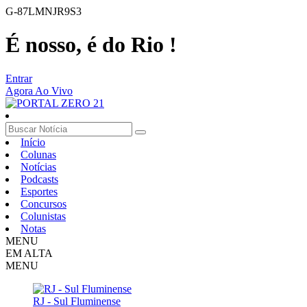
G-87LMNJR9S3
É nosso, é do Rio !
Entrar
Agora Ao Vivo
Início
Colunas
Notícias
Podcasts
Esportes
Concursos
Colunistas
Notas
MENU
EM ALTA
MENU
RJ - Sul Fluminense