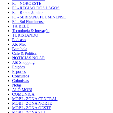
RJ - NOROESTE
RJ - REGIÃO DOS LAGOS
RJ - Rio de Janeiro
RJ - SERRANA FLUMINENSE
RJ - Sul Fluminense
TÁ BELÊ
Tecnologia & Inovação
TURISTANDO
Podcasts
Alô Mix
Bate bola
Café & Política
NOTICIAS NO AR
Alô Shopping
Edições
Esportes
Concursos
Colunistas
Notas
ALÔ MOBI
COMUNICA
MOBI - ZONA CENTRAL
MOBI - ZONA NORTE
MOBI - ZONA OESTE
MOBI - ZONA SUL