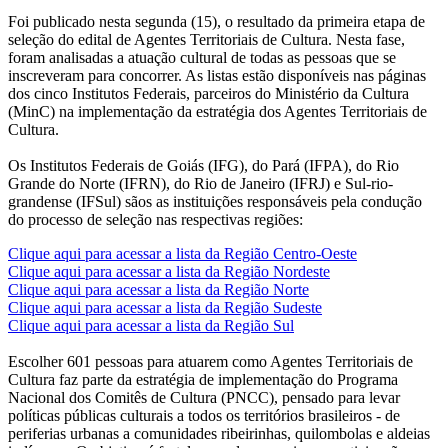
Foi publicado nesta segunda (15), o resultado da primeira etapa de
seleção do edital de Agentes Territoriais de Cultura. Nesta fase,
foram analisadas a atuação cultural de todas as pessoas que se
inscreveram para concorrer. As listas estão disponíveis nas páginas
dos cinco Institutos Federais, parceiros do Ministério da Cultura
(MinC) na implementação da estratégia dos Agentes Territoriais de
Cultura.
Os Institutos Federais de Goiás (IFG), do Pará (IFPA), do Rio
Grande do Norte (IFRN), do Rio de Janeiro (IFRJ) e Sul-rio-
grandense (IFSul) sãos as instituições responsáveis pela condução
do processo de seleção nas respectivas regiões:
Clique aqui para acessar a lista da Região Centro-Oeste
Clique aqui para acessar a lista da Região Nordeste
Clique aqui para acessar a lista da Região Norte
Clique aqui para acessar a lista da Região Sudeste
Clique aqui para acessar a lista da Região Sul
Escolher 601 pessoas para atuarem como Agentes Territoriais de
Cultura faz parte da estratégia de implementação do Programa
Nacional dos Comitês de Cultura (PNCC), pensado para levar
políticas públicas culturais a todos os territórios brasileiros - de
periferias urbanas a comunidades ribeirinhas, quilombolas e aldeias